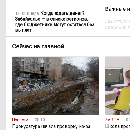
Важные и
Когда ждать денег?
19:02, Вчера
Забайкалье — в списке регионов,
Заметили 
где бюджетники могут остаться без
нажмите кл
выплат
Сейчас на главной
«Их масштаб может
17:30, Вчера
превысить весь наш опыт»: Осипов
предупреждает о климатической
угрозе на фоне пожаров в Европе
По волнам Арахлея: на
16:00, Вчера
любимом озере забайкальцев
улучшили LTE-сеть
Путин подписал закон,
12:33, Вчера
вдвое расширяющий основания для
Новости
08:10
ZAB.TV
09
выдворения мигрантов
Прокуратура начала проверку из-за
Школа про