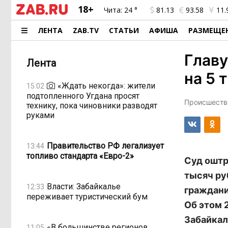
18+
Чита:
24 °
81.13
93.58
11.
ЛЕНТА
ZAB.TV
СТАТЬИ
АФИША
РАЗМЕЩЕ
Главу
Лента
на 5 
«Ждать некогда»: жители
15:02
подтопленного Угдана просят
Происшестви
технику, пока чиновники разводят
руками
Правительство РФ легализует
13:44
топливо стандарта «Евро-2»
Суд оштр
тысяч ру
Власти: Забайкалье
12:33
граждани
переживает туристический бум
Об этом 
Забайкал
«В большинстве регионов
11:05