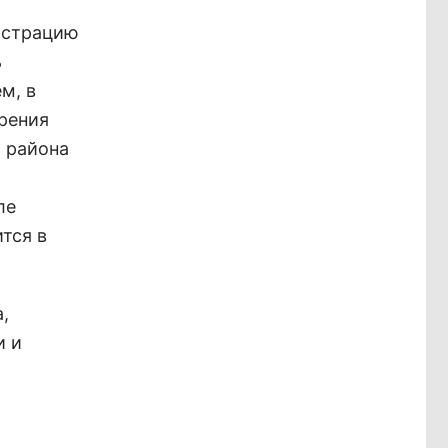
нистрацию
ь
м, в
рения
 района
ле
тся в
,
и и