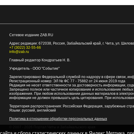
Сетевое издание ZAB.RU
Адрес редакции:
672038
, Россия, Забайкальский край, г.
Чита
,
ул. Шилова
+7 (3022) 32-55-66
info@zab.ru
Главный редактор Кондратьев Н. В.
Учредитель - ООО "Событие"
Зарегистрировано Федеральной службой по надзору в сфере связи, ин
Регистрационный номер: ЭЛ № ФС 77 - 75882 от 24 июня 2019 года
Редакция не несет ответственности за достоверность информации, со
Запрещено полное или частичное копирование и использование любых м
изображения. При любом использовании данных материалов в электро
информации не должен превышать цель цитирования. При использован
Территория распространения: Российская Федерация, зарубежные стр
Языки: русский, английский
Политика в отношении обработки персональных данных
© 2007 - 2026
Портал Читы и Забайкальского края
 сайта и сбора статистических данных в Яндекс.Метрика, 