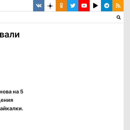
вали
нова на 5
щения
байкалки.