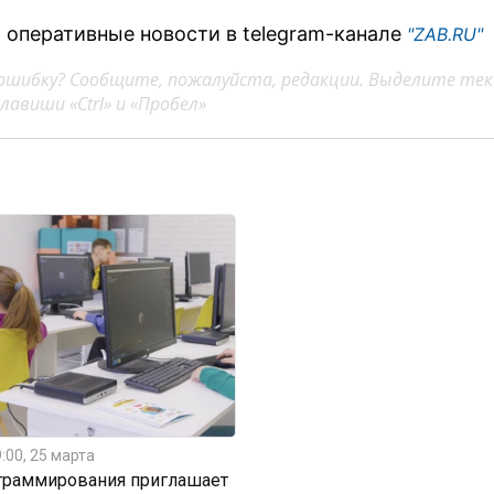
 оперативные новости в telegram-канале
"ZAB.RU"
ошибку? Сообщите, пожалуйста, редакции. Выделите тек
авиши «Ctrl» и «Пробел»
:00, 25 марта
граммирования приглашает