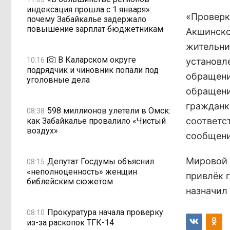
индексация прошла с 1 января»:
«Проверк
почему Забайкалье задержало
повышение зарплат бюджетникам
Акшинско
жительни
В Каларском округе
10:16
установл
подрядчик и чиновник попали под
обращени
уголовные дела
обращени
гражданк
598 миллионов улетели в Омск:
08:38
соответс
как Забайкалье провалило «Чистый
воздух»
сообщени
Мировой 
Депутат Госдумы объяснил
08:15
«неполноценность» женщин
привлёк 
библейским сюжетом
назначил
Прокуратура начала проверку
08:10
из-за раскопок ТГК-14