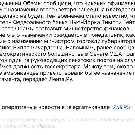
кружении Обамы сообщили, что никаких официаль
й о назначении госсекретаря ранее Дня благодаре
делано не будет. Тем временем стало известно, ч
тель Федерального банка Нью-Йорка Тимоти Гейт
ьстве Обамы возглавит Министерство финансов.
е о его назначении ожидается в понедельник, как
ие о назначении министром торговли губернатора
ико Билла Ричардсона. Напомним, ранее сообщал
емократического большинства в Сенате США под
тон один из руководящих сенатских постов на слу
аймет должность госсекретаря. Между тем, около 
в американцев приветствовали бы ее назначение 
амента, передает Лента.Ру.
 оперативные новости в telegram-канале
"ZAB.RU"
ошибку? Сообщите, пожалуйста, редакции. Выделите тек
авиши «Ctrl» и «Пробел»