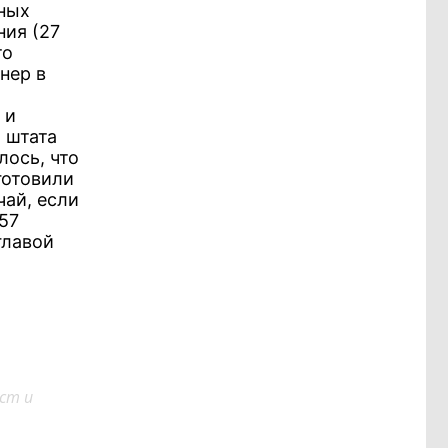
ных
ния (27
то
нер в
 и
 штата
ось, что
готовили
чай, если
57
главой
ст и