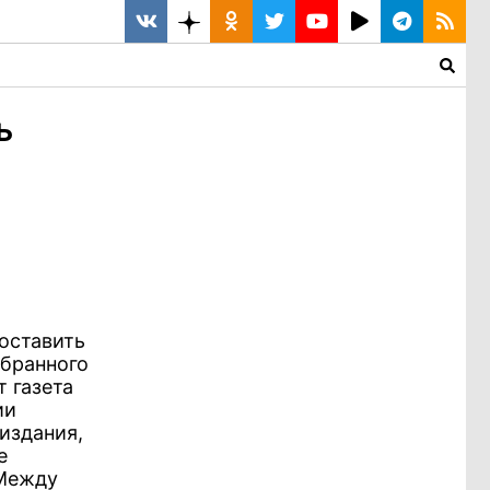
ь
оставить
збранного
 газета
ии
издания,
е
 Между