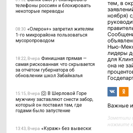
тем, в о
телефоны россиян и блокировать
заявлени
некоторые переводы
ноября) с
руководи
правител
«Олерон+» запретил жителям
08:30
Сообщени
1-го микрорайона пользоваться
объявлен
мусоропроводом
Нью-Мекс
лидеры д
Финишная прямая —
18:22, Вчера
для Клин
самая рискованная: что скрывается
она не з
за отчётом губернатора об
проценто
обновлении школ Забайкалья
Госдепарт
В Шерловой Горе
15:15, Вчера
мужчину заставляют снести забор,
который он поставил там, где
Важные и
годами было запустение
Заметили 
нажмите кл
«Кураж» без вывески:
13:43, Вчера