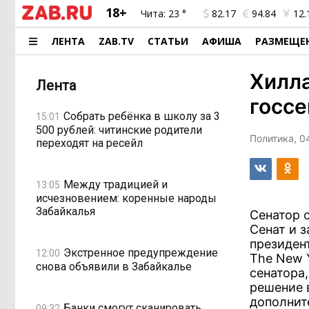
18+
Чита:
23 °
82.17
94.84
12.
ЛЕНТА
ZAB.TV
СТАТЬИ
АФИША
РАЗМЕЩЕ
Хилла
Лента
госс
Собрать ребёнка в школу за 3
15:01
500 рублей: читинские родители
Политика, 0
переходят на ресейл
Между традицией и
13:05
исчезновением: коренные народы
Забайкалья
Сенатор 
Сенат и 
президен
Экстренное предупреждение
12:00
The New 
снова объявили в Забайкалье
сенатора
решение 
дополнит
Банки смогут сканировать
09:32