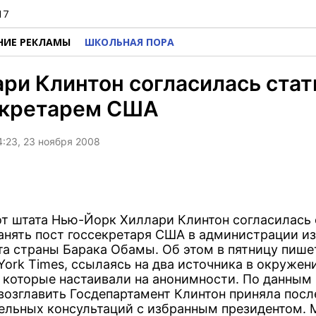
17
НИЕ РЕКЛАМЫ
ШКОЛЬНАЯ ПОРА
ри Клинтон согласилась стат
екретарем США
4:23, 23 ноября 2008
от штата Нью-Йорк Хиллари Клинтон согласилась 
занять пост госсекретаря США в администрации и
та страны Барака Обамы. Об этом в пятницу пишет
York Times, ссылаясь на два источника в окружен
, которые настаивали на анонимности. По данным 
возглавить Госдепартамент Клинтон приняла посл
ельных консультаций с избранным президентом.