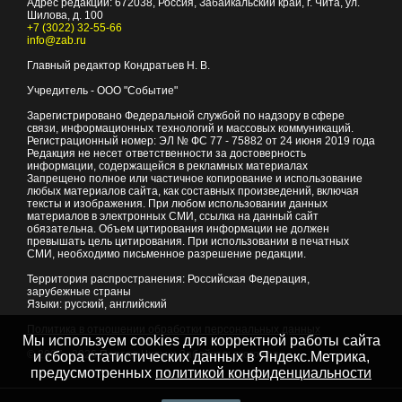
Адрес редакции:
672038
, Россия, Забайкальский край, г.
Чита
,
ул.
Шилова, д. 100
+7 (3022) 32-55-66
info@zab.ru
Главный редактор Кондратьев Н. В.
Учредитель - ООО "Событие"
Зарегистрировано Федеральной службой по надзору в сфере
связи, информационных технологий и массовых коммуникаций.
Регистрационный номер: ЭЛ № ФС 77 - 75882 от 24 июня 2019 года
Редакция не несет ответственности за достоверность
информации, содержащейся в рекламных материалах
Запрещено полное или частичное копирование и использование
любых материалов сайта, как составных произведений, включая
тексты и изображения. При любом использовании данных
материалов в электронных СМИ, ссылка на данный сайт
обязательна. Объем цитирования информации не должен
превышать цель цитирования. При использовании в печатных
СМИ, необходимо письменное разрешение редакции.
Территория распространения: Российская Федерация,
зарубежные страны
Языки: русский, английский
Политика в отношении обработки персональных данных
Мы используем cookies для корректной работы сайта
© 2007 - 2026
Портал Читы и Забайкальского края
и сбора статистических данных в Яндекс.Метрика,
предусмотренных
политикой конфиденциальности