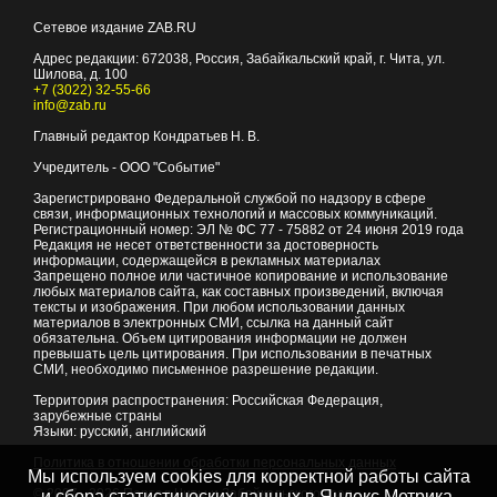
Сетевое издание ZAB.RU
Адрес редакции:
672038
, Россия, Забайкальский край, г.
Чита
,
ул.
Шилова, д. 100
+7 (3022) 32-55-66
info@zab.ru
Главный редактор Кондратьев Н. В.
Учредитель - ООО "Событие"
Зарегистрировано Федеральной службой по надзору в сфере
связи, информационных технологий и массовых коммуникаций.
Регистрационный номер: ЭЛ № ФС 77 - 75882 от 24 июня 2019 года
Редакция не несет ответственности за достоверность
информации, содержащейся в рекламных материалах
Запрещено полное или частичное копирование и использование
любых материалов сайта, как составных произведений, включая
тексты и изображения. При любом использовании данных
материалов в электронных СМИ, ссылка на данный сайт
обязательна. Объем цитирования информации не должен
превышать цель цитирования. При использовании в печатных
СМИ, необходимо письменное разрешение редакции.
Территория распространения: Российская Федерация,
зарубежные страны
Языки: русский, английский
Политика в отношении обработки персональных данных
Мы используем cookies для корректной работы сайта
© 2007 - 2026
Портал Читы и Забайкальского края
и сбора статистических данных в Яндекс.Метрика,