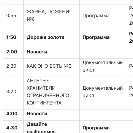
Р
ЖАННА, ПОЖЕНИ!
0:55
Программа
2
№6
2
Р
1:50
Дороже золота
Программа
2
2:00
Новости
Документальный
2:30
КАК ОНО ЕСТЬ №3
Р
цикл
АНГЕЛЫ-
ХРАНИТЕЛИ
Документальный
Р
3:20
ОГРАНИЧЕННОГО
цикл
2
КОНТИНГЕНТА
4:00
Новости
Давайте
4:30
Программа
разберемся.