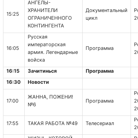
АНГЕЛЫ-
ХРАНИТЕЛИ
Документальный
Р
15:25
ОГРАНИЧЕННОГО
цикл
2
КОНТИНГЕНТА
Русская
императорская
Р
16:05
Программа
армия. Легендарные
2
войска
16:15
Зачитинься
Программа
16:30
Новости
Р
ЖАННА, ПОЖЕНИ!
17:00
Программа
2
№6
2
Р
17:55
ТАКАЯ РАБОТА №49
Телесериал
2