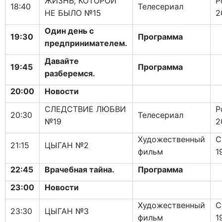
ЖИЗНЬ, КОТОРОЙ
Р
18:40
Телесериал
НЕ БЫЛО №15
2
Один день с
19:30
Программа
предпринимателем.
Давайте
19:45
Программа
разберемся.
20:00
Новости
СЛЕДСТВИЕ ЛЮБВИ
Р
20:30
Телесериал
№19
2
Художественный
С
21:15
ЦЫГАН №2
фильм
1
22:45
Врачебная тайна.
Программа
23:00
Новости
Художественный
С
23:30
ЦЫГАН №3
фильм
1