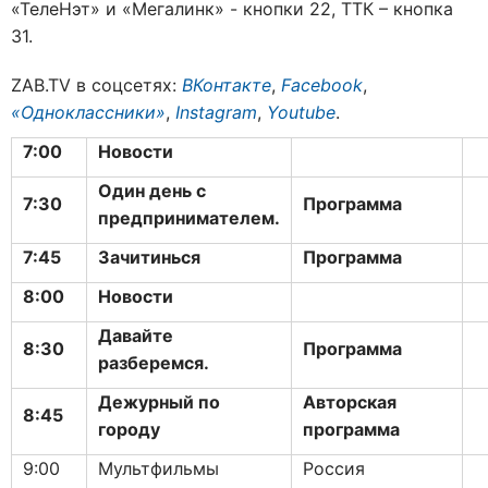
«ТелеНэт» и «Мегалинк» - кнопки 22, ТТК – кнопка
31.
ZAB.TV в соцсетях:
ВКонтакте
,
Facebook
,
«Одноклассники»
,
Instagram
,
Youtube
.
7:00
Новости
Один день с
7:30
Программа
предпринимателем.
7:45
Зачитинься
Программа
8:00
Новости
Давайте
8:30
Программа
разберемся.
Дежурный по
Авторская
8:45
городу
программа
9:00
Мультфильмы
Россия