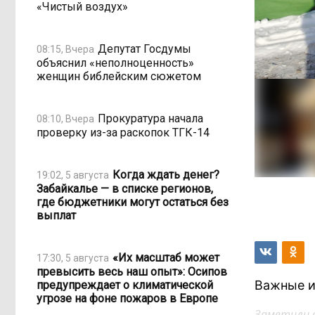
«Чистый воздух»
Депутат Госдумы
08:15, Вчера
объяснил «неполноценность»
женщин библейским сюжетом
Прокуратура начала
08:10, Вчера
проверку из-за раскопок ТГК-14
Когда ждать денег?
19:02, 5 августа
Забайкалье — в списке регионов,
где бюджетники могут остаться без
выплат
«Их масштаб может
17:30, 5 августа
превысить весь наш опыт»: Осипов
Важные и
предупреждает о климатической
угрозе на фоне пожаров в Европе
Заметили 