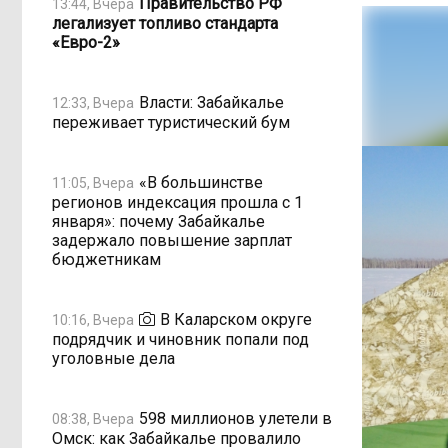
Правительство РФ
13:44, Вчера
легализует топливо стандарта
«Евро-2»
Власти: Забайкалье
12:33, Вчера
переживает туристический бум
«В большинстве
11:05, Вчера
регионов индексация прошла с 1
января»: почему Забайкалье
задержало повышение зарплат
бюджетникам
В Каларском округе
10:16, Вчера
подрядчик и чиновник попали под
уголовные дела
598 миллионов улетели в
08:38, Вчера
Омск: как Забайкалье провалило