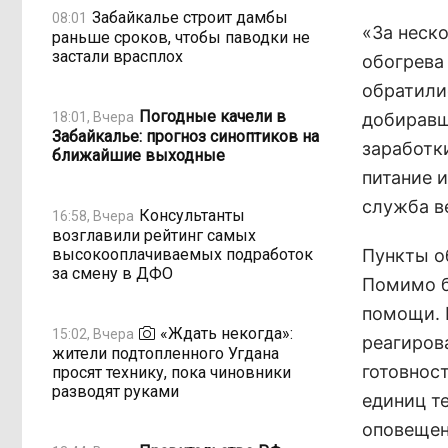
Забайкалье строит дамбы
08:01
«За неск
раньше сроков, чтобы паводки не
застали врасплох
обогрева
обратили
Погодные качели в
18:01, Вчера
добиравш
Забайкалье: прогноз синоптиков на
заработк
ближайшие выходные
питание и
служба в
Консультанты
16:58, Вчера
возглавили рейтинг самых
высокооплачиваемых подработок
Пункты об
за смену в ДФО
Помимо б
помощи. 
«Ждать некогда»:
15:02, Вчера
реагиров
жители подтопленного Угдана
готовност
просят технику, пока чиновники
разводят руками
единиц т
оповещен