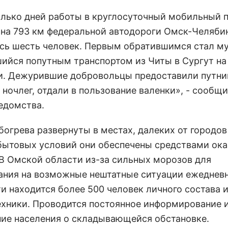
олько дней работы в круглосуточный мобильный 
 на 793 км федеральной автодороги Омск-Челяби
сь шесть человек. Первым обратившимся стал м
ийся попутным транспортом из Читы в Сургут на
и. Дежурившие добровольцы предоставили путник
 ночлег, отдали в пользование валенки», - сообщ
едомства.
огрева развернуты в местах, далеких от городов 
ытовых условий они обеспечены средствами ока
В Омской области из-за сильных морозов для
ания на возможные нештатные ситуации ежедневн
и находится более 500 человек личного состава и
ехники. Проводится постоянное информирование 
ие населения о складывающейся обстановке.