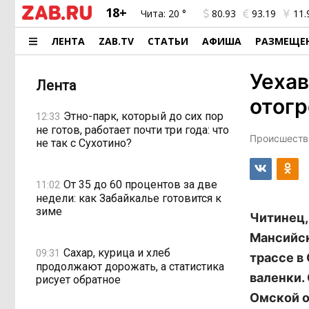
18+
Чита:
20 °
80.93
93.19
11.
ЛЕНТА
ZAB.TV
СТАТЬИ
АФИША
РАЗМЕЩЕ
Уехав
Лента
отогр
Этно-парк, который до сих пор
12:33
не готов, работает почти три года: что
Происшестви
не так с Сухотино?
От 35 до 60 процентов за две
11:02
недели: как Забайкалье готовится к
зиме
Читинец,
Мансийск
Сахар, курица и хлеб
09:31
трассе в
продолжают дорожать, а статистика
валенки.
рисует обратное
Омской о