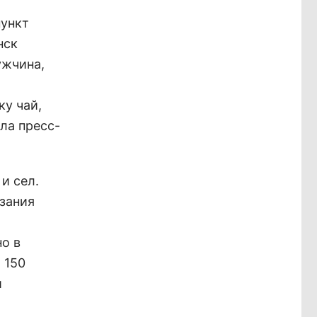
пункт
нск
ужчина,
у чай,
ила пресс-
и сел.
зания
о в
 150
и