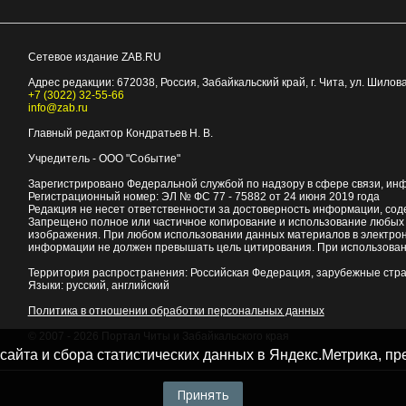
Сетевое издание ZAB.RU
Адрес редакции:
672038
, Россия, Забайкальский край, г.
Чита
,
ул. Шилова
+7 (3022) 32-55-66
info@zab.ru
Главный редактор Кондратьев Н. В.
Учредитель - ООО "Событие"
Зарегистрировано Федеральной службой по надзору в сфере связи, ин
Регистрационный номер: ЭЛ № ФС 77 - 75882 от 24 июня 2019 года
Редакция не несет ответственности за достоверность информации, со
Запрещено полное или частичное копирование и использование любых м
изображения. При любом использовании данных материалов в электро
информации не должен превышать цель цитирования. При использован
Территория распространения: Российская Федерация, зарубежные стр
Языки: русский, английский
Политика в отношении обработки персональных данных
© 2007 - 2026
Портал Читы и Забайкальского края
 сайта и сбора статистических данных в Яндекс.Метрика, 
Принять