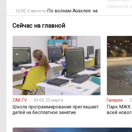
нажмите кл
По волнам Арахлея: на
16:00, 5 августа
любимом озере забайкальцев
улучшили LTE-сеть
Сейчас на главной
Путин подписал закон,
12:33, 5 августа
вдвое расширяющий основания для
выдворения мигрантов
Читинская
12:32, 5 августа
администрация хочет
отремонтировать кабинет за 6,8
миллиона: что скрывает смета?
ZAB.TV
09:00, 25 марта
Галерея
2
«Нефтемаркет»
11:47, 5 августа
Школа программирования приглашает
Парк МЖК в
отвечает: региональные власти
детей на бесплатное занятие
всей новог
неточно изложили ситуацию с
топливным кризисом