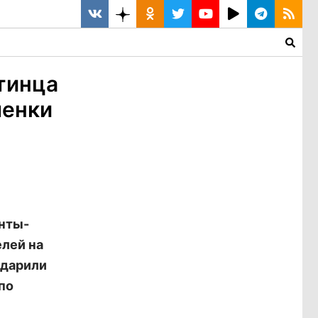
итинца
ленки
анты-
лей на
одарили
по