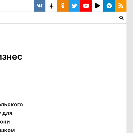
изнес
альского
у для
 они
ишком