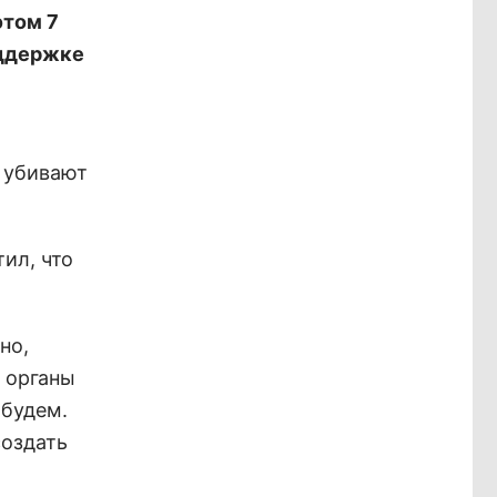
этом 7
оддержке
 убивают
ил, что
но,
 органы
 будем.
создать