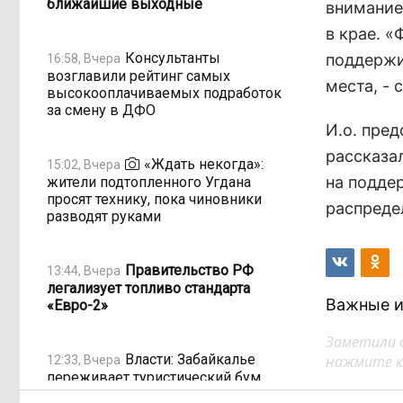
ближайшие выходные
внимание
в крае. 
Консультанты
поддержи
16:58, Вчера
возглавили рейтинг самых
места, - 
высокооплачиваемых подработок
за смену в ДФО
И.о. пре
рассказа
«Ждать некогда»:
15:02, Вчера
на подде
жители подтопленного Угдана
просят технику, пока чиновники
распреде
разводят руками
Правительство РФ
13:44, Вчера
легализует топливо стандарта
Важные и
«Евро-2»
Заметили 
Власти: Забайкалье
нажмите кл
12:33, Вчера
переживает туристический бум