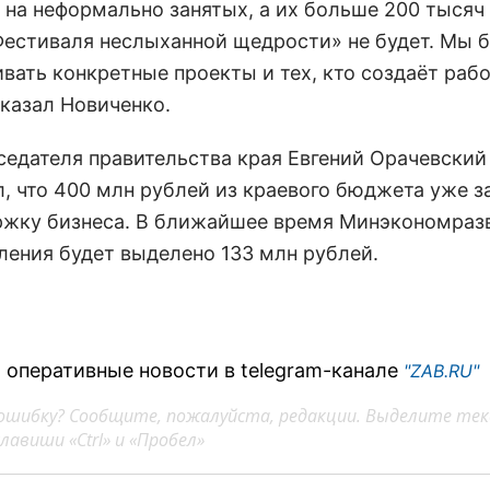
 на неформально занятых, а их больше 200 тысяч
«Фестиваля неслыханной щедрости» не будет. Мы 
вать конкретные проекты и тех, кто создаёт раб
сказал Новиченко.
дседателя правительства края Евгений Орачевский
л, что 400 млн рублей из краевого бюджета уже 
ржку бизнеса. В ближайшее время Минэкономраз
ления будет выделено 133 млн рублей.
 оперативные новости в telegram-канале
"ZAB.RU"
ошибку? Сообщите, пожалуйста, редакции. Выделите тек
авиши «Ctrl» и «Пробел»