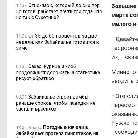
Этно-парк, который до сих пор
большие 
12:33
не готов, работает почти три года: что
марта со
не так с Сухотино?
малого и
От 35 до 60 процентов за две
11:02
- Давайте
недели: как Забайкалье готовится к
террориз
зиме
их, - ска
Сахар, курица и хлеб
09:31
Министр 
продолжают дорожать, а статистика
рисует обратное
вводить 
- Это сл
Забайкалье строит дамбы
08:01
раньше сроков, чтобы паводки не
пересмот
застали врасплох
оказываю
Нужно по
Погодные качели в
18:01, Вчера
необходи
Забайкалье: прогноз синоптиков на