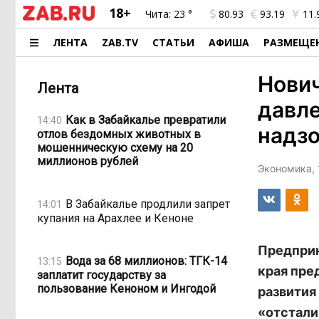
18+
Чита:
23 °
80.93
93.19
11.
ЛЕНТА
ZAB.TV
СТАТЬИ
АФИША
РАЗМЕЩЕ
Нович
Лента
давле
Как в Забайкалье превратили
14:40
надзо
отлов бездомных животных в
мошенническую схему на 20
миллионов рублей
Экономика, 
В Забайкалье продлили запрет
14:01
купания на Арахлее и Кеноне
Предприн
Вода за 68 миллионов: ТГК-14
13:15
края пре
заплатит государству за
пользование Кеноном и Ингодой
развития
«отстали