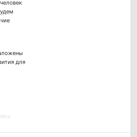
 человек
будем
очие
заложены
вития для
ст и