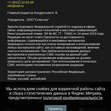
+7 (3022) 32-55-66
info@zab.ru
Главный редактор Кондратьев Н. В.
Учредитель - ООО "Событие"
Зарегистрировано Федеральной службой по надзору в сфере
связи, информационных технологий и массовых коммуникаций.
Регистрационный номер: ЭЛ № ФС 77 - 75882 от 24 июня 2019 года
Редакция не несет ответственности за достоверность
информации, содержащейся в рекламных материалах
Запрещено полное или частичное копирование и использование
любых материалов сайта, как составных произведений, включая
тексты и изображения. При любом использовании данных
материалов в электронных СМИ, ссылка на данный сайт
обязательна. Объем цитирования информации не должен
превышать цель цитирования. При использовании в печатных
СМИ, необходимо письменное разрешение редакции.
Территория распространения: Российская Федерация,
зарубежные страны
Языки: русский, английский
Политика в отношении обработки персональных данных
Мы используем cookies для корректной работы сайта
© 2007 - 2026
Портал Читы и Забайкальского края
и сбора статистических данных в Яндекс.Метрика,
предусмотренных
политикой конфиденциальности
Принять
18+