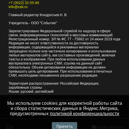
+7 (3022) 32-55-66
info@zab.ru
Главный редактор Кондратьев Н. В.
Учредитель - ООО "Событие"
Зарегистрировано Федеральной службой по надзору в сфере
связи, информационных технологий и массовых коммуникаций.
Регистрационный номер: ЭЛ № ФС 77 - 75882 от 24 июня 2019 года
Редакция не несет ответственности за достоверность
информации, содержащейся в рекламных материалах
Запрещено полное или частичное копирование и использование
любых материалов сайта, как составных произведений, включая
тексты и изображения. При любом использовании данных
материалов в электронных СМИ, ссылка на данный сайт
обязательна. Объем цитирования информации не должен
превышать цель цитирования. При использовании в печатных
СМИ, необходимо письменное разрешение редакции.
Территория распространения: Российская Федерация,
зарубежные страны
Языки: русский, английский
Политика в отношении обработки персональных данных
Мы используем cookies для корректной работы сайта
© 2007 - 2026
Портал Читы и Забайкальского края
и сбора статистических данных в Яндекс.Метрика,
предусмотренных
политикой конфиденциальности
Принять
18+