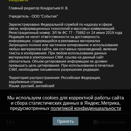
info@zab.ru
Главный редактор Кондратьев Н. В.
Учредитель - ООО "Событие"
Зарегистрировано Федеральной службой по надзору в сфере
связи, информационных технологий и массовых коммуникаций.
Регистрационный номер: ЭЛ № ФС 77 - 75882 от 24 июня 2019 года
Редакция не несет ответственности за достоверность
информации, содержащейся в рекламных материалах
Запрещено полное или частичное копирование и использование
любых материалов сайта, как составных произведений, включая
тексты и изображения. При любом использовании данных
материалов в электронных СМИ, ссылка на данный сайт
обязательна. Объем цитирования информации не должен
превышать цель цитирования. При использовании в печатных
СМИ, необходимо письменное разрешение редакции.
Территория распространения: Российская Федерация,
зарубежные страны
Языки: русский, английский
Политика в отношении обработки персональных данных
Мы используем cookies для корректной работы сайта
© 2007 - 2026
Портал Читы и Забайкальского края
и сбора статистических данных в Яндекс.Метрика,
предусмотренных
политикой конфиденциальности
Принять
18+