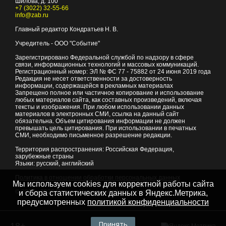
Шилова, д. 100
+7 (3022) 32-55-66
info@zab.ru
Главный редактор Кондратьев Н. В.
Учредитель - ООО "Событие"
Зарегистрировано Федеральной службой по надзору в сфере
связи, информационных технологий и массовых коммуникаций.
Регистрационный номер: ЭЛ № ФС 77 - 75882 от 24 июня 2019 года
Редакция не несет ответственности за достоверность
информации, содержащейся в рекламных материалах
Запрещено полное или частичное копирование и использование
любых материалов сайта, как составных произведений, включая
тексты и изображения. При любом использовании данных
материалов в электронных СМИ, ссылка на данный сайт
обязательна. Объем цитирования информации не должен
превышать цель цитирования. При использовании в печатных
СМИ, необходимо письменное разрешение редакции.
Территория распространения: Российская Федерация,
зарубежные страны
Языки: русский, английский
Политика в отношении обработки персональных данных
Мы используем cookies для корректной работы сайта
© 2007 - 2026
Портал Читы и Забайкальского края
и сбора статистических данных в Яндекс.Метрика,
предусмотренных
политикой конфиденциальности
Принять