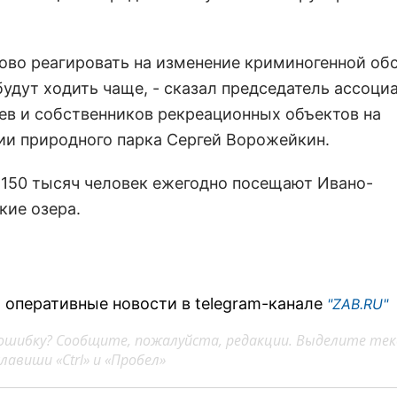
тово реагировать на изменение криминогенной об
будут ходить чаще, - сказал председатель ассоци
ев и собственников рекреационных объектов на
ии природного парка Сергей Ворожейкин.
 150 тысяч человек ежегодно посещают Ивано-
кие озера.
 оперативные новости в telegram-канале
"ZAB.RU"
ошибку? Сообщите, пожалуйста, редакции. Выделите тек
авиши «Ctrl» и «Пробел»