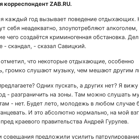
я корреспондент ZAB.RU.
ия каждый год вызывает поведение отдыхающих.
ут себя неадекватно, злоупотребляют алкоголем,
ие чего создаётся криминогенная обстановка. Де
 - скандал, - сказал Савицкий.
 отметил, что некоторые отдыхающие, особенно
, громко слушают музыку, чем мешают другим 
предлагаете? Одних пускать, а других нет? Я вижу
од - разграничить на зоны. Там можно слушать м
 там - нет. Будет лето, молодежь в любом случае 
танцевать. И это абсолютно нормально, на мой взг
мпред краевого правительства Андрей Гурулев.
и совещания предложили усилить патрулирование