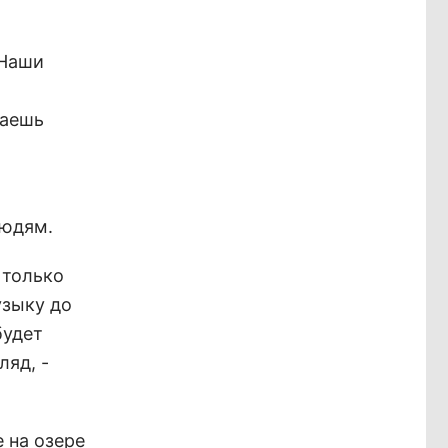
 Наши
лаешь
людям.
 только
узыку до
будет
ляд, -
 на озере