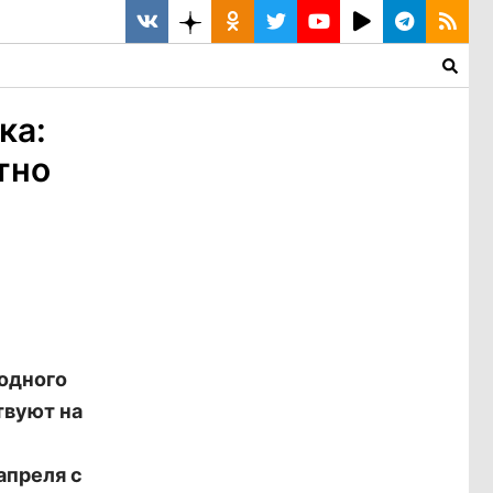
ка:
тно
родного
твуют на
апреля с