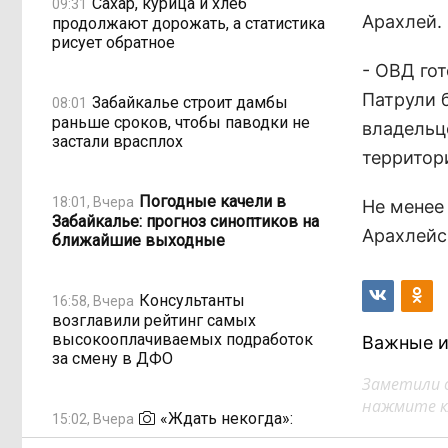
Сахар, курица и хлеб
09:31
Арахлей.
продолжают дорожать, а статистика
рисует обратное
- ОВД го
Патрули 
Забайкалье строит дамбы
08:01
раньше сроков, чтобы паводки не
владельц
застали врасплох
территор
Погодные качели в
18:01, Вчера
Не менее
Забайкалье: прогноз синоптиков на
Арахлейс
ближайшие выходные
Консультанты
16:58, Вчера
возглавили рейтинг самых
высокооплачиваемых подработок
Важные и
за смену в ДФО
Заметили 
нажмите кл
«Ждать некогда»:
15:02, Вчера
жители подтопленного Угдана