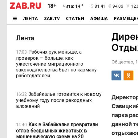
18+
Чита:
14 °
81.41
94.06
12.
ЛЕНТА
ZAB.TV
СТАТЬИ
АФИША
РАЗМЕЩЕ
Дирек
Лента
Отды
Рабочих рук меньше, а
17:03
проверок — больше: как
Общество, 1
ужесточение миграционного
законодательства бьёт по карману
работодателей
Забайкалье готовится к новому
16:32
Директор
учебному году после рекордных
Савицкий
вложений
парка ра
данной т
Как в Забайкалье превратили
14:40
отлов бездомных животных в
отдыхающ
мошенническую схему на 20