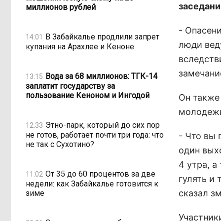
заседани
миллионов рублей
- Опасен
В Забайкалье продлили запрет
14:01
люди вед
купания на Арахлее и Кеноне
вследств
замечание
Вода за 68 миллионов: ТГК-14
13:15
заплатит государству за
пользование Кеноном и Ингодой
Он также
молодежь
Этно-парк, который до сих пор
12:33
не готов, работает почти три года: что
- Что вы 
не так с Сухотино?
один вых
4 утра, а
От 35 до 60 процентов за две
11:02
гулять и 
недели: как Забайкалье готовится к
сказал з
зиме
Участник