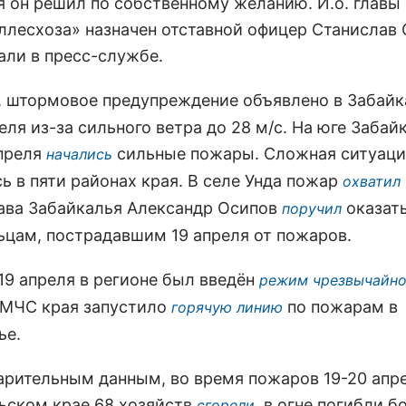
я он решил по собственному желанию. И.о. главы
ллесхоза» назначен отставной офицер Станислав 
али в пресс-службе.
, штормовое предупреждение объявлено в Забайк
еля из-за сильного ветра до 28 м/с. На юге Забай
преля
сильные пожары. Сложная ситуаци
начались
ь в пяти районах края. В селе Унда пожар
охватил
лава Забайкалья Александр Осипов
оказат
поручил
ьцам, пострадавшим 19 апреля от пожаров.
19 апреля в регионе был введён
режим чрезвычайн
 МЧС края запустило
по пожарам в
горячую линию
ье.
арительным данным, во время пожаров 19-20 апре
ьском крае 68 хозяйств
, в огне погибли б
сгорели