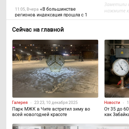
Заметили 
«В большинстве
11:05, Вчера
нажмите кл
регионов индексация прошла с 1
января»: почему Забайкалье
задержало повышение зарплат
Сейчас на главной
бюджетникам
В Каларском округе
10:16, Вчера
подрядчик и чиновник попали под
уголовные дела
598 миллионов улетели в
08:38, Вчера
Омск: как Забайкалье провалило
«Чистый воздух»
Галерея
23:23, 10 декабря 2025
Новости
1
Депутат Госдумы
08:15, Вчера
Парк МЖК в Чите встретил зиму во
От 35 до 6
объяснил «неполноценность»
всей новогодней красоте
как Забайк
женщин библейским сюжетом