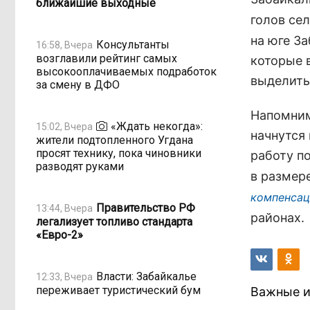
ближайшие выходные
голов се
на юге З
Консультанты
16:58, Вчера
возглавили рейтинг самых
которые 
высокооплачиваемых подработок
выделить
за смену в ДФО
Напомним
«Ждать некогда»:
15:02, Вчера
начнутся
жители подтопленного Угдана
просят технику, пока чиновники
работу п
разводят руками
в размер
компенса
Правительство РФ
13:44, Вчера
районах.
легализует топливо стандарта
«Евро-2»
Власти: Забайкалье
12:33, Вчера
переживает туристический бум
Важные и