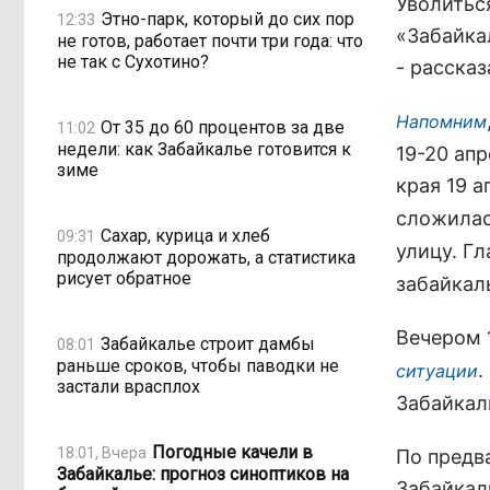
Уволитьс
Этно-парк, который до сих пор
12:33
«Забайка
не готов, работает почти три года: что
не так с Сухотино?
- рассказ
Напомним
От 35 до 60 процентов за две
11:02
недели: как Забайкалье готовится к
19-20 апр
зиме
края 19 а
сложилас
Сахар, курица и хлеб
09:31
улицу. Г
продолжают дорожать, а статистика
рисует обратное
забайкал
Вечером 
Забайкалье строит дамбы
08:01
раньше сроков, чтобы паводки не
.
ситуации
застали врасплох
Забайкал
Погодные качели в
18:01, Вчера
По предв
Забайкалье: прогноз синоптиков на
Забайкал