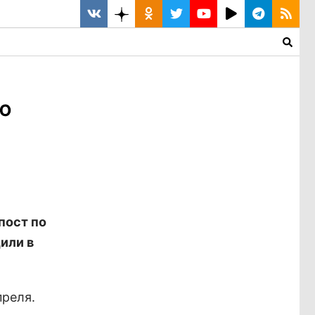
ю
пост по
или в
преля.