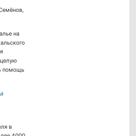
Семёнов,
алье на
кальского
я
целую
ь помощь
ой
ля в
олее 4000