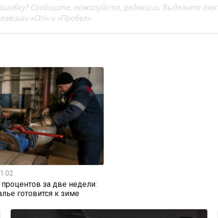
ошибку? Сообщите, пожалуйста, редакции. Выделите тек
авиши «Ctrl» и «Пробел»
1:02
0 процентов за две недели:
алье готовится к зиме