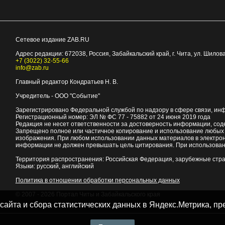
Сетевое издание ZAB.RU
Адрес редакции:
672038
, Россия, Забайкальский край, г.
Чита
,
ул. Шилова
+7 (3022) 32-55-66
info@zab.ru
Главный редактор Кондратьев Н. В.
Учредитель - ООО "Событие"
Зарегистрировано Федеральной службой по надзору в сфере связи, ин
Регистрационный номер: ЭЛ № ФС 77 - 75882 от 24 июня 2019 года
Редакция не несет ответственности за достоверность информации, со
Запрещено полное или частичное копирование и использование любых м
изображения. При любом использовании данных материалов в электро
информации не должен превышать цель цитирования. При использован
Территория распространения: Российская Федерация, зарубежные стр
Языки: русский, английский
Политика в отношении обработки персональных данных
© 2007 - 2026
Портал Читы и Забайкальского края
 сайта и сбора статистических данных в Яндекс.Метрика, 