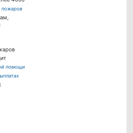
т пожаров
ам,
т
жаров
дит
ой помощи
выплатах
х