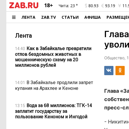
18+
Чита:
23 °
80.93
93.19
11.
ЛЕНТА
ZAB.TV
СТАТЬИ
АФИША
РАЗМЕЩЕ
Глава
Лента
увол
Как в Забайкалье превратили
14:40
отлов бездомных животных в
Общество, 1
мошенническую схему на 20
миллионов рублей
В Забайкалье продлили запрет
14:01
купания на Арахлее и Кеноне
Глава «З
собствен
Вода за 68 миллионов: ТГК-14
13:15
пресс-сл
заплатит государству за
пользование Кеноном и Ингодой
- Никити