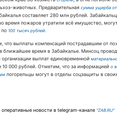
льхоз-животных. Предварительная
сумма ущерба о
абайкалья составляет 280 млн рублей. Забайкальц
во время пожаров утратили всё имущество, могу
 по
.
100 тысяч рублей
, что выплаты компенсаций пострадавшим от по
 в ближайшее время в Забайкалье. Минсоц прово
о организации выплат единовременной
материальн
е 10 000 рублей. Отметим, что за информацией
о 
погорельцы могут в отделы соцзащиты в свои
ции
 оперативные новости в telegram-канале
"ZAB.RU"