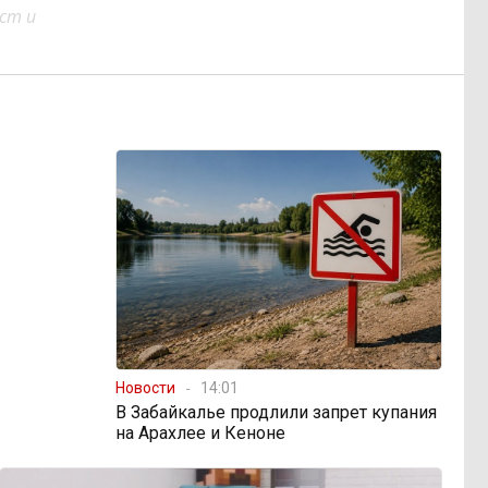
ст и
Новости
14:01
В Забайкалье продлили запрет купания
на Арахлее и Кеноне