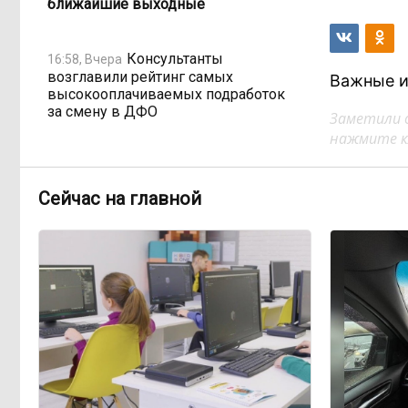
ближайшие выходные
Консультанты
16:58, Вчера
возглавили рейтинг самых
Важные и
высокооплачиваемых подработок
за смену в ДФО
Заметили 
нажмите кл
«Ждать некогда»:
15:02, Вчера
жители подтопленного Угдана
Сейчас на главной
просят технику, пока чиновники
разводят руками
Правительство РФ
13:44, Вчера
легализует топливо стандарта
«Евро-2»
Власти: Забайкалье
12:33, Вчера
переживает туристический бум