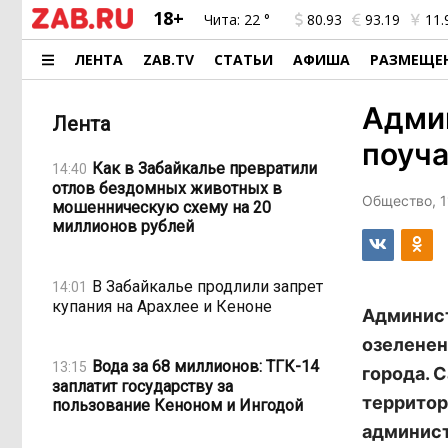
18+
Чита:
22 °
80.93
93.19
11.
ЛЕНТА
ZAB.TV
СТАТЬИ
АФИША
РАЗМЕЩЕ
Адми
Лента
поуча
Как в Забайкалье превратили
14:40
отлов бездомных животных в
Общество, 1
мошенническую схему на 20
миллионов рублей
В Забайкалье продлили запрет
14:01
купания на Арахлее и Кеноне
Админист
озеленен
Вода за 68 миллионов: ТГК-14
13:15
города. 
заплатит государству за
территор
пользование Кеноном и Ингодой
админист