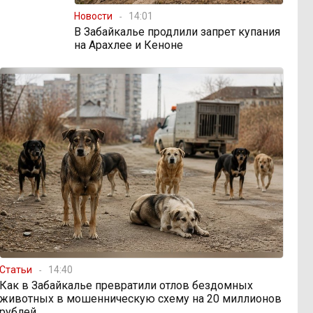
Новости
14:01
В Забайкалье продлили запрет купания
на Арахлее и Кеноне
Статьи
14:40
Как в Забайкалье превратили отлов бездомных
животных в мошенническую схему на 20 миллионов
рублей