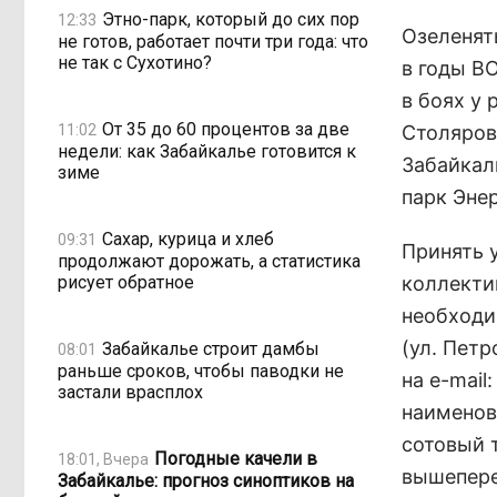
Этно-парк, который до сих пор
12:33
Озеленят
не готов, работает почти три года: что
не так с Сухотино?
в годы B
в боях у 
От 35 до 60 процентов за две
11:02
Столяров
недели: как Забайкалье готовится к
Забайкаль
зиме
парк Энер
Сахар, курица и хлеб
09:31
Принять 
продолжают дорожать, а статистика
рисует обратное
коллекти
необходи
(ул. Петр
Забайкалье строит дамбы
08:01
раньше сроков, чтобы паводки не
на e-mail
застали врасплох
наименов
сотовый т
Погодные качели в
18:01, Вчера
вышепере
Забайкалье: прогноз синоптиков на