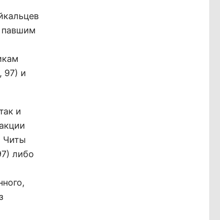
йкальцев
, павшим
икам
 97) и
так и
 акции
и Читы
97) либо
нного,
з