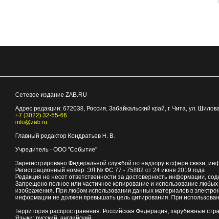
Сетевое издание ZAB.RU
Адрес редакции:
672038
, Россия, Забайкальский край, г.
Чита
,
ул. Шилова
+7 (3022) 32-55-66
info@zab.ru
Главный редактор Кондратьев Н. В.
Учредитель - ООО "Событие"
Зарегистрировано Федеральной службой по надзору в сфере связи, ин
Регистрационный номер: ЭЛ № ФС 77 - 75882 от 24 июня 2019 года
Редакция не несет ответственности за достоверность информации, со
Запрещено полное или частичное копирование и использование любых м
изображения. При любом использовании данных материалов в электро
информации не должен превышать цель цитирования. При использован
Территория распространения: Российская Федерация, зарубежные стр
Языки: русский, английский