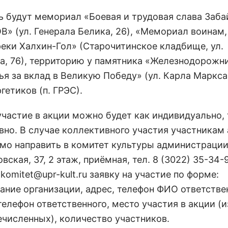
ь будут мемориал «Боевая и трудовая слава Заба
OB» (ул. Генерала Белика, 26), «Мемориал воинам
реки Халхин-Гол» (Старочитинское кладбище, ул.
а, 76), территорию у памятника «Железнодорожн
я за вклад в Великую Победу» (ул. Карла Маркса,
гетиков (п. ГРЭС).
участие в акции можно будет как индивидуально, 
вно. В случае коллективного участия участникам
мо направить в комитет культуры администраци
овская, 37, 2 этаж, приёмная, тел. 8 (3022) 35-34-
: komitet@upr-kult.ru заявку на участие по форме:
ание организации, адрес, телефон ФИО ответстве
елефон ответственного, место участия в акции (и
численных), количество участников.