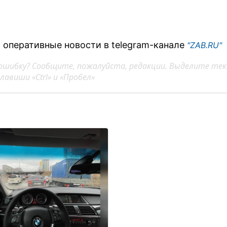
 оперативные новости в telegram-канале
"ZAB.RU"
ошибку? Сообщите, пожалуйста, редакции. Выделите тек
авиши «Ctrl» и «Пробел»