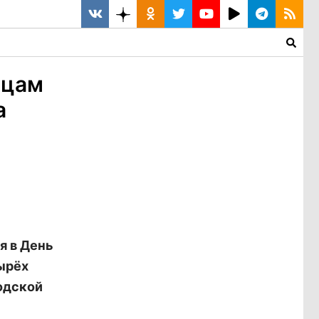
нцам
а
я в День
ырёх
родской