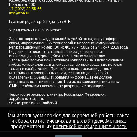
Адрес редакции:
672038
, Россия, Забайкальский край, г.
Чита
,
ул.
Шилова, д. 100
+7 (3022) 32-55-66
info@zab.ru
Главный редактор Кондратьев Н. В.
Учредитель - ООО "Событие"
Зарегистрировано Федеральной службой по надзору в сфере
связи, информационных технологий и массовых коммуникаций.
Регистрационный номер: ЭЛ № ФС 77 - 75882 от 24 июня 2019 года
Редакция не несет ответственности за достоверность
информации, содержащейся в рекламных материалах
Запрещено полное или частичное копирование и использование
любых материалов сайта, как составных произведений, включая
тексты и изображения. При любом использовании данных
материалов в электронных СМИ, ссылка на данный сайт
обязательна. Объем цитирования информации не должен
превышать цель цитирования. При использовании в печатных
СМИ, необходимо письменное разрешение редакции.
Территория распространения: Российская Федерация,
зарубежные страны
Языки: русский, английский
Политика в отношении обработки персональных данных
Мы используем cookies для корректной работы сайта
© 2007 - 2026
Портал Читы и Забайкальского края
и сбора статистических данных в Яндекс.Метрика,
предусмотренных
политикой конфиденциальности