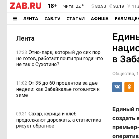
18+
Чита:
22 °
80.93
93.19
11.
ЛЕНТА
ZAB.TV
СТАТЬИ
АФИША
РАЗМЕЩЕ
Един
Лента
нацио
Этно-парк, который до сих пор
12:33
в Заб
не готов, работает почти три года: что
не так с Сухотино?
Общество, 1
От 35 до 60 процентов за две
11:02
недели: как Забайкалье готовится к
зиме
Единый п
Сахар, курица и хлеб
09:31
создать 
продолжают дорожать, а статистика
рисует обратное
премьер-
оператив