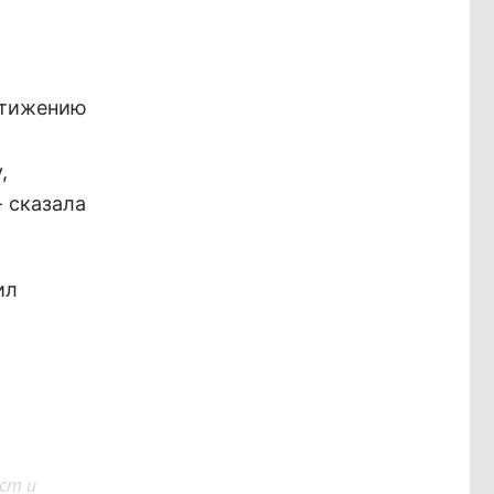
стижению
,
- сказала
ил
ст и