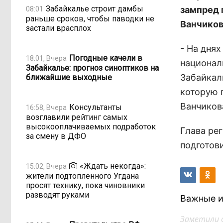
Забайкалье строит дамбы
зампред 
08:01
раньше сроков, чтобы паводки не
Ванчиков
застали врасплох
- На дня
Погодные качели в
18:01, Вчера
национал
Забайкалье: прогноз синоптиков на
Забайкал
ближайшие выходные
которую 
Ванчиков
Консультанты
16:58, Вчера
возглавили рейтинг самых
высокооплачиваемых подработок
Глава ре
за смену в ДФО
подготов
«Ждать некогда»:
15:02, Вчера
жители подтопленного Угдана
просят технику, пока чиновники
разводят руками
Важные и
Заметили 