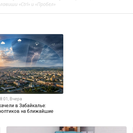
авиши «Ctrl» и «Пробел»
8:01, Вчера
ачели в Забайкалье:
ноптиков на ближайшие