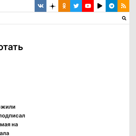
отать
ожили
 подписал
мая на
ала