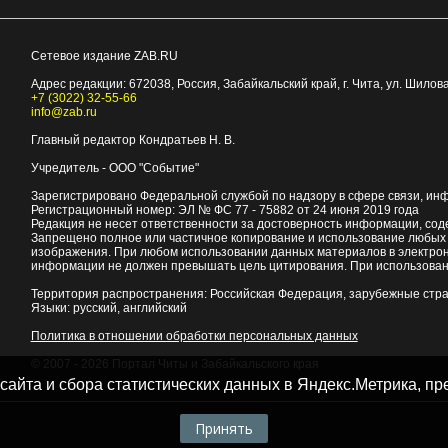
Сетевое издание ZAB.RU
Адрес редакции:
672038
, Россия, Забайкальский край, г.
Чита
,
ул. Шилова
+7 (3022) 32-55-66
info@zab.ru
Главный редактор Кондратьев Н. В.
Учредитель - ООО "Событие"
Зарегистрировано Федеральной службой по надзору в сфере связи, ин
Регистрационный номер: ЭЛ № ФС 77 - 75882 от 24 июня 2019 года
Редакция не несет ответственности за достоверность информации, со
Запрещено полное или частичное копирование и использование любых м
изображения. При любом использовании данных материалов в электро
информации не должен превышать цель цитирования. При использован
Территория распространения: Российская Федерация, зарубежные стр
Языки: русский, английский
Политика в отношении обработки персональных данных
© 2007 - 2026
Портал Читы и Забайкальского края
 сайта и сбора статистических данных в Яндекс.Метрика, 
Принять