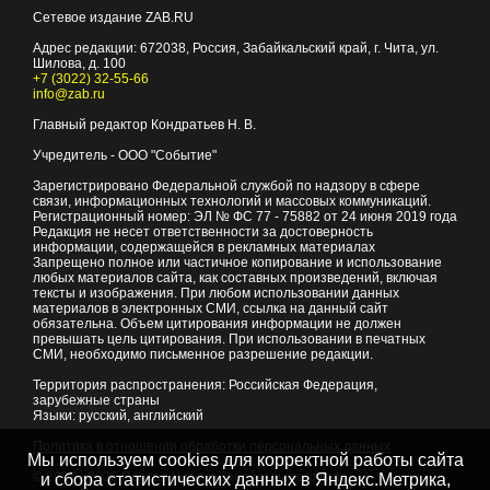
Сетевое издание ZAB.RU
Адрес редакции:
672038
, Россия, Забайкальский край, г.
Чита
,
ул.
Шилова, д. 100
+7 (3022) 32-55-66
info@zab.ru
Главный редактор Кондратьев Н. В.
Учредитель - ООО "Событие"
Зарегистрировано Федеральной службой по надзору в сфере
связи, информационных технологий и массовых коммуникаций.
Регистрационный номер: ЭЛ № ФС 77 - 75882 от 24 июня 2019 года
Редакция не несет ответственности за достоверность
информации, содержащейся в рекламных материалах
Запрещено полное или частичное копирование и использование
любых материалов сайта, как составных произведений, включая
тексты и изображения. При любом использовании данных
материалов в электронных СМИ, ссылка на данный сайт
обязательна. Объем цитирования информации не должен
превышать цель цитирования. При использовании в печатных
СМИ, необходимо письменное разрешение редакции.
Территория распространения: Российская Федерация,
зарубежные страны
Языки: русский, английский
Политика в отношении обработки персональных данных
Мы используем cookies для корректной работы сайта
© 2007 - 2026
Портал Читы и Забайкальского края
и сбора статистических данных в Яндекс.Метрика,