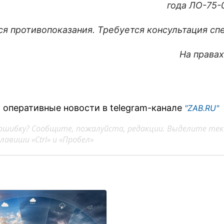
года ЛО-75-
я противопоказания. Требуется консультация сп
На права
 оперативные новости в telegram-канале
"ZAB.RU"
ошибку? Сообщите, пожалуйста, редакции. Выделите тек
авиши «Ctrl» и «Пробел»