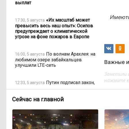
выплат
Имеютс
«Их масштаб может
17:30, 5 августа
превысить весь наш опыт»: Осипов
предупреждает о климатической
угрозе на фоне пожаров в Европе
По волнам Арахлея: на
16:00, 5 августа
любимом озере забайкальцев
Важные и
улучшили LTE-сеть
Заметили 
нажмите кл
Путин подписал закон,
12:33, 5 августа
вдвое расширяющий основания для
выдворения мигрантов
Сейчас на главной
Читинская
12:32, 5 августа
администрация хочет
отремонтировать кабинет за 6,8
миллиона: что скрывает смета?