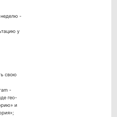
 неделю -
ьтацию у
ть
свою
ram -
иде гео-
орию»
и
ория»;