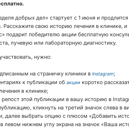
есплатно.
еделя добрых дел» стартует с 1 июня и продлится
я. Расскажите свою историю лечения в клинике, и
» подарит победителю акции бесплатную консул
ста, лучевую или лабораторную диагностику.
участвовать, нужно:
одписанным на страничку клиники в
;
Instagram
ентариях к
публикации об
коротко рассказа
акции
лечения в клинике;
 репост этой публикации в вашу историю в Instag
публикацию, кликнуть на третий значок
слева в в
и, далее выбрать опцию с плюсом «Добавить ист
 в левом нижнем углу
экрана на значок «Ваша ист