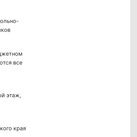
рольно-
иков
юджетном
ются все
ой этаж,
кого края