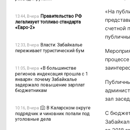
«На публ
Правительство РФ
13:44, Вчера
представ
легализует топливо стандарта
«Евро-2»
счетной 
публичны
Власти: Забайкалье
12:33, Вчера
переживает туристический бум
Мероприя
процессе
заинтере
«В большинстве
11:05, Вчера
регионов индексация прошла с 1
января»: почему Забайкалье
Публичны
задержало повышение зарплат
администр
бюджетникам
зал засед
В Каларском округе
10:16, Вчера
С бюдже
подрядчик и чиновник попали под
уголовные дела
Забайкал