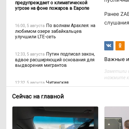
предупреждает о климатической
угрозе на фоне пожаров в Европе
Ранее ZA
слушания
По волнам Арахлея: на
16:00, 5 августа
любимом озере забайкальцев
улучшили LTE-сеть
Путин подписал закон,
12:33, 5 августа
Важные и
вдвое расширяющий основания для
выдворения мигрантов
Заметили 
нажмите кл
Читинская
12:32, 5 августа
администрация хочет
отремонтировать кабинет за 6,8
Сейчас на главной
миллиона: что скрывает смета?
«Нефтемаркет»
11:47, 5 августа
отвечает: региональные власти
неточно изложили ситуацию с