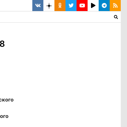
8
ского
ого