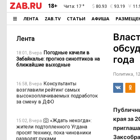
18+
Чита:
17 °
80.93
93.19
11.
ЛЕНТА
ZAB.TV
СТАТЬИ
АФИША
РАЗМЕЩЕ
Власт
Лента
обсу
Погодные качели в
18:01, Вчера
года
Забайкалье: прогноз синоптиков на
ближайшие выходные
Политика, 12
Консультанты
16:58, Вчера
возглавили рейтинг самых
высокооплачиваемых подработок
за смену в ДФО
Публичны
края за 
«Ждать некогда»:
15:02, Вчера
жители подтопленного Угдана
приглаша
просят технику, пока чиновники
Заксобра
разводят руками