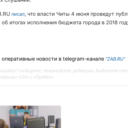
B.RU
, что власти Читы 4 июня проведут пуб
писал
 об итогах исполнения бюджета города в 2018 год
 оперативные новости в telegram-канале
"ZAB.RU"
ошибку? Сообщите, пожалуйста, редакции. Выделите тек
авиши «Ctrl» и «Пробел»