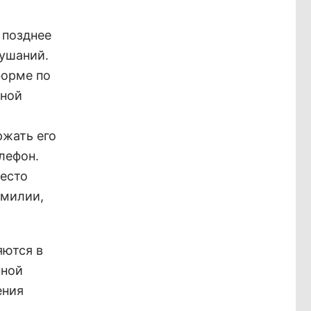
 позднее
лушаний.
форме по
нной
ржать его
лефон.
место
амилии,
яются в
нной
ения