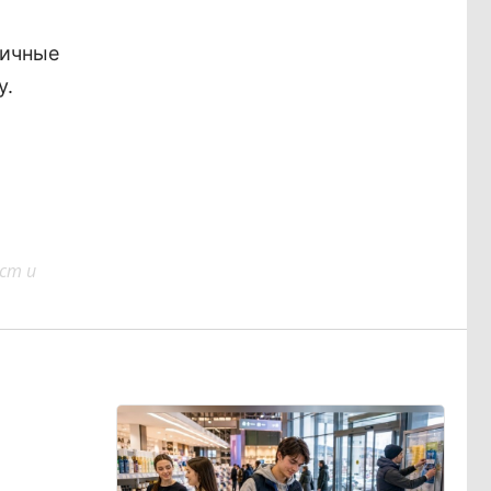
личные
у.
ст и