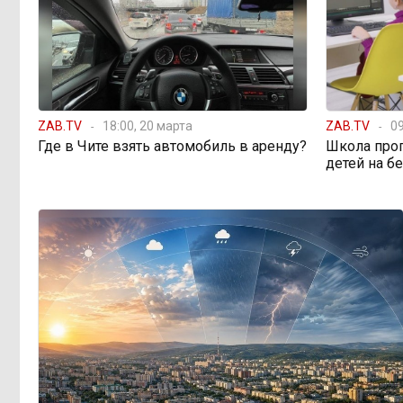
топливным кризисом
Учителя в Забайкалье
09:33, 5 августа
получают почти вдвое больше, чем
в среднем по стране
ZAB.TV
18:00, 20 марта
ZAB.TV
09
Где в Чите взять автомобиль в аренду?
Школа про
Чита готовится к зиме
08:31, 5 августа
детей на б
Лес, которого нет в
08:02, 5 августа
отчётах
«Ребёнок должен
16:00, 4 августа
хотеть учиться, а не просто идти в
школу с рюкзаком»: детский
психолог Наталья Малинина о
готовности к школе