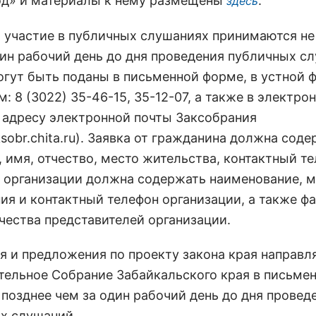
год» и материалы к нему размещены
.
здесь
а участие в публичных слушаниях принимаются не
дин рабочий день до дня проведения публичных с
огут быть поданы в письменной форме, в устной 
: 8 (3022) 35-46-15, 35-12-07, а также в электро
 адресу электронной почты Заксобрания
sobr.chita.ru). Заявка от гражданина должна соде
 имя, отчество, место жительства, контактный те
т организации должна содержать наименование, 
ия и контактный телефон организации, а также ф
тчества представителей организации.
я и предложения по проекту закона края направл
тельное Собрание Забайкальского края в письме
 позднее чем за один рабочий день до дня провед
х слушаний.