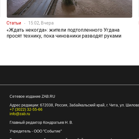
Статьи
15:02, Вчера
«Ждать некогда»: жители подтопленного Угдана
просят технику, пока чиновники разводят руками
Сетевое издание ZAB.RU
Адрес редакции:
672038
, Россия, Забайкальский край, г.
Чита
,
ул. Шилова
+7 (3022) 32-55-66
info@zab.ru
Главный редактор Кондратьев Н. В.
Учредитель - ООО "Событие"