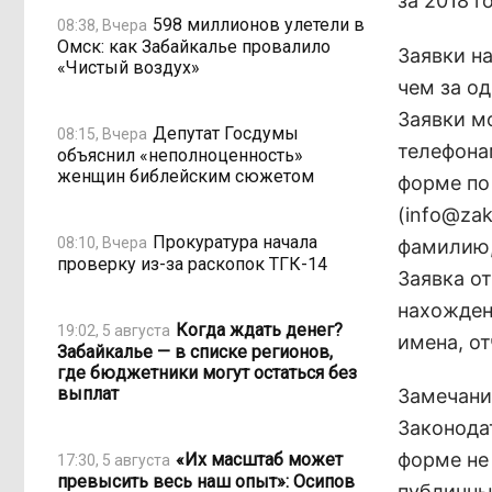
за 2018 
598 миллионов улетели в
08:38, Вчера
Омск: как Забайкалье провалило
Заявки н
«Чистый воздух»
чем за о
Заявки м
Депутат Госдумы
08:15, Вчера
телефонам
объяснил «неполноценность»
женщин библейским сюжетом
форме по
(info@zak
Прокуратура начала
08:10, Вчера
фамилию,
проверку из-за раскопок ТГК-14
Заявка о
нахожден
Когда ждать денег?
19:02, 5 августа
имена, о
Забайкалье — в списке регионов,
где бюджетники могут остаться без
выплат
Замечани
Законода
форме не
«Их масштаб может
17:30, 5 августа
превысить весь наш опыт»: Осипов
публичны