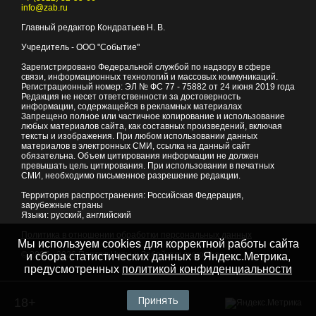
info@zab.ru
Главный редактор Кондратьев Н. В.
Учредитель - ООО "Событие"
Зарегистрировано Федеральной службой по надзору в сфере
связи, информационных технологий и массовых коммуникаций.
Регистрационный номер: ЭЛ № ФС 77 - 75882 от 24 июня 2019 года
Редакция не несет ответственности за достоверность
информации, содержащейся в рекламных материалах
Запрещено полное или частичное копирование и использование
любых материалов сайта, как составных произведений, включая
тексты и изображения. При любом использовании данных
материалов в электронных СМИ, ссылка на данный сайт
обязательна. Объем цитирования информации не должен
превышать цель цитирования. При использовании в печатных
СМИ, необходимо письменное разрешение редакции.
Территория распространения: Российская Федерация,
зарубежные страны
Языки: русский, английский
Политика в отношении обработки персональных данных
Мы используем cookies для корректной работы сайта
© 2007 - 2026
Портал Читы и Забайкальского края
и сбора статистических данных в Яндекс.Метрика,
предусмотренных
политикой конфиденциальности
Принять
18+