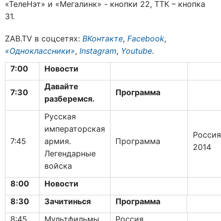
«ТелеНэт» и «Мегалинк» - кнопки 22, ТТК – кнопка
31.
ZAB.TV в соцсетях:
ВКонтакте
,
Facebook
,
«Одноклассники»
,
Instagram
,
Youtube
.
7:00
Новости
Давайте
7:30
Программа
разберемся.
Русская
императорская
Россия
7:45
армия.
Программа
2014
Легендарные
войска
8:00
Новости
8:30
Зачитинься
Программа
8:45
Мультфильмы
Россия