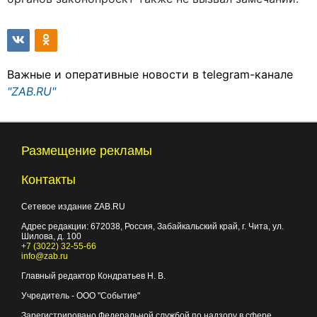
Важные и оперативные новости в telegram-канале
"ZAB.RU"
Размещение рекламы
Контакты
Сетевое издание ZAB.RU
Адрес редакции:
672038
, Россия, Забайкальский край, г.
Чита
,
ул.
Шилова, д. 100
+7 (3022) 32-55-66
info@zab.ru
Главный редактор Кондратьев Н. В.
Учредитель - ООО "Событие"
Зарегистрировано Федеральной службой по надзору в сфере