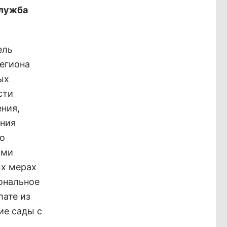
служба
ель
егиона
ых
сти
ния,
ения
го
ыми
ых мерах
ональное
лате из
ие сады с