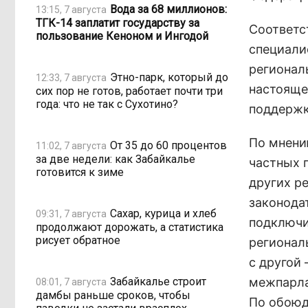
Вода за 68 миллионов:
13:15, 7 августа
ТГК-14 заплатит государству за
Соответс
пользование Кеноном и Ингодой
специали
регионал
Этно-парк, который до
12:33, 7 августа
настояще
сих пор не готов, работает почти три
года: что не так с Сухотино?
поддержк
По мнени
От 35 до 60 процентов
11:02, 7 августа
за две недели: как Забайкалье
частных 
готовится к зиме
других р
законода
Сахар, курица и хлеб
09:31, 7 августа
подключи
продолжают дорожать, а статистика
рисует обратное
регионал
с другой
Забайкалье строит
межпарла
08:01, 7 августа
дамбы раньше сроков, чтобы
По обоюд