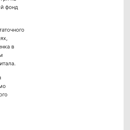
ый фонд
таточного
ях,
енка в
ам
итала.
я
ямо
ого