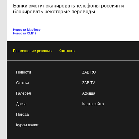
Депутат Госдумы
08:15, 6 августа
Банки смогут сканировать телефоны россиян и
объяснил «неполноценность»
блокировать некоторые переводы
женщин библейским сюжетом
Новости МирТесен
Новости СМИ2
Прокуратура начала
08:10, 6 августа
проверку из-за раскопок ТГК-14
Размещение рекламы
Контакты
Новости
ZAB.RU
Статьи
ZAB.TV
Галерея
Афиша
Досье
Карта сайта
Погода
Курсы валют