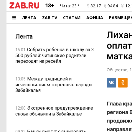
18+
Чита:
23 °
82.17
94.84
12.
ЛЕНТА
ZAB.TV
СТАТЬИ
АФИША
РАЗМЕЩЕ
Лихан
Лента
оплат
Собрать ребёнка в школу за 3
15:01
матк
500 рублей: читинские родители
переходят на ресейл
Общество, 1
Между традицией и
13:05
исчезновением: коренные народы
Забайкалья
Глава кр
Экстренное предупреждение
12:00
региона 
снова объявили в Забайкалье
продвиже
направля
Банки смогут сканировать
09:32