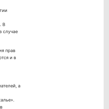
тии
. В
в случае
ия прав
тся и в
ателей, а
алье».
ав