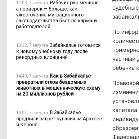
Рабочих рук меньше,
17:03, 7 августа
судебные
а проверок — больше: как
ужесточение миграционного
забайкал
законодательства бьёт по карману
работодателей
По инфор
количест
Забайкалье готовится
16:32, 7 августа
примерно
к новому учебному году после
рекордных вложений
частный 
ребенка 
Как в Забайкалье
14:40, 7 августа
превратили отлов бездомных
Правовой
животных в мошенническую схему
изменени
на 20 миллионов рублей
установл
капитала
В Забайкалье
14:01, 7 августа
продлили запрет купания на Арахлее
индивиду
и Кеноне
образова
Федераци