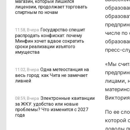
магазин, который лишился
лицензии, продолжает торговать
образова
спиртным по ночам
образова
предприн
Государство спешит
11:58, Вчера
числе по
распродать конфискат: почему
Минфин хочет вдвое сократить
образован
сроки реализации изъятого
пресс-сл
имущества
«Мы счит
Одна метеостанция на
11:02, Вчера
предприн
весь город: как Чита не замечает
лицами, 
ливней
материнск
Виктория
Электронные квитанции
08:59, Вчера
за ЖКУ: удобство или новые
проблемы? Что изменится с 2027
По ее сл
года
которой 
доводы п