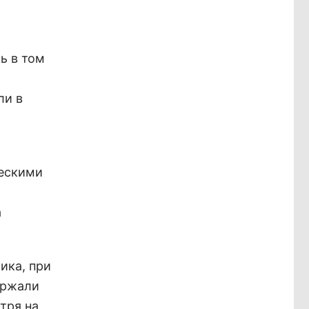
ь в том
ли в
ческими
а
ика, при
ержали
тря на