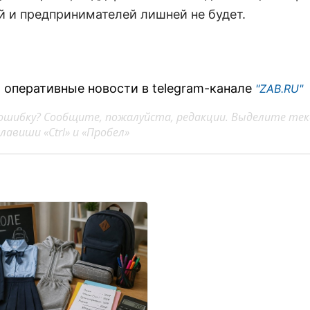
й и предпринимателей лишней не будет.
 оперативные новости в telegram-канале
"ZAB.RU"
ошибку? Сообщите, пожалуйста, редакции. Выделите тек
авиши «Ctrl» и «Пробел»