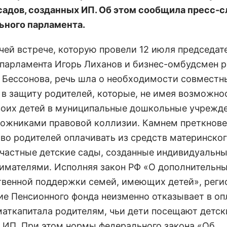
садов, созданных ИП. Об этом сообщила пресс-
ьного парламента.
очей встрече, которую провели 12 июля председат
 парламента Игорь Лиханов и бизнес-омбудсмен р
 Бессонова, речь шла о необходимости совместн
 в защиту родителей, которые, не имея возможно
воих детей в муниципальные дошкольные учрежде
ложниками правовой коллизии. Камнем преткнов
аво родителей оплачивать из средств материнско
 частные детские сады, созданные индивидуальн
имателями. Исполняя закон РФ «О дополнительн
твенной поддержки семей, имеющих детей», реги
ие Пенсионного фонда неизменно отказывает в оп
маткапитала родителям, чьи дети посещают детск
 ИП. При этом нормы федерального закона «Об