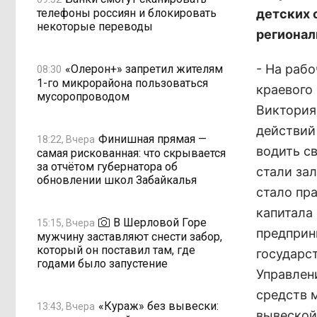
телефоны россиян и блокировать
детских 
некоторые переводы
регионал
- На раб
«Олерон+» запретил жителям
08:30
1-го микрорайона пользоваться
краевого
мусоропроводом
Виктория
действий
Финишная прямая —
18:22, Вчера
водить с
самая рискованная: что скрывается
за отчётом губернатора об
стали за
обновлении школ Забайкалья
стало пр
капитала
В Шерловой Горе
15:15, Вчера
предприн
мужчину заставляют снести забор,
который он поставил там, где
государс
годами было запустение
Управлен
средств 
«Кураж» без вывески:
13:43, Вчера
вывеской