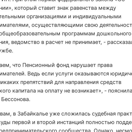
нии», который ставит знак равенства между
тельными организациями и индивидуальными
имателями, осуществляющими свою деятельност
 общеобразовательным программам дошкольного
ия, ведомство в расчет не принимает, - рассказа
ужбе.
аем, что Пенсионный фонд нарушает права
имателей. Ведь если услуги оказываются юриди
никаких препятствий для направления средств
ого капитала на оплату не возникает», - пояснил
 Бессонова.
овам, в Забайкалье уже сложилась судебная практ
суды первой и второй инстанций полностью подд
редпринимательского сообщества. Однако, несмо