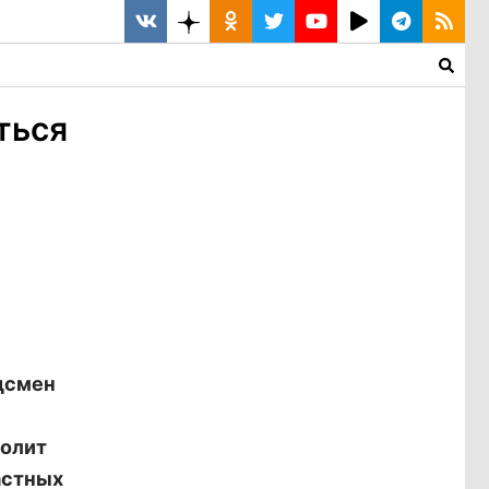
ться
удсмен
волит
астных