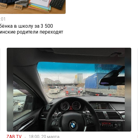
:01
бёнка в школу за 3 500
тинские родители переходят
ZAB.TV
18:00, 20 марта