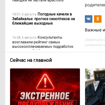
паводки не застали врасплох
родителе
Погодные качели в
18:01, 6 августа
Забайкалье: прогноз синоптиков на
ближайшие выходные
Важные и
Консультанты
16:58, 6 августа
Заметили 
возглавили рейтинг самых
нажмите кл
высокооплачиваемых подработок
за смену в ДФО
Сейчас на главной
«Ждать некогда»:
15:02, 6 августа
жители подтопленного Угдана
просят технику, пока чиновники
разводят руками
Правительство РФ
13:44, 6 августа
легализует топливо стандарта
«Евро-2»