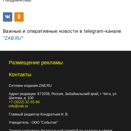
Важные и оперативные новости в telegram-канале
"ZAB.RU"
Размещение рекламы
Контакты
Сетевое издание ZAB.RU
Адрес редакции:
672038
, Россия, Забайкальский край, г.
Чита
,
ул.
Шилова, д. 100
+7 (3022) 32-55-66
info@zab.ru
Главный редактор Кондратьев Н. В.
Учредитель - ООО "Событие"
Зарегистрировано Федеральной службой по надзору в сфере