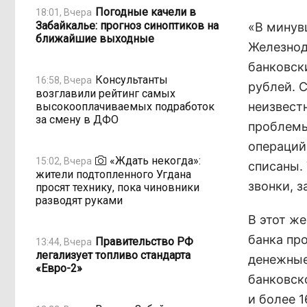
Погодные качели в
18:01, Вчера
Забайкалье: прогноз синоптиков на
«В минув
ближайшие выходные
Железнод
банковск
Консультанты
16:58, Вчера
рублей. 
возглавили рейтинг самых
неизвест
высокооплачиваемых подработок
за смену в ДФО
проблемы
операций
«Ждать некогда»:
15:02, Вчера
списаны.
жители подтопленного Угдана
звонки, 
просят технику, пока чиновники
разводят руками
В этот ж
банка пр
Правительство РФ
13:44, Вчера
легализует топливо стандарта
денежные
«Евро-2»
банковск
и более 1