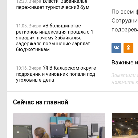
Власти: Забайкалье
12:33, Вчера
переживает туристический бум
По всем 
Сотрудни
«В большинстве
11:05, Вчера
подозрев
регионов индексация прошла с 1
января»: почему Забайкалье
задержало повышение зарплат
бюджетникам
Важные и
В Каларском округе
10:16, Вчера
подрядчик и чиновник попали под
Заметили 
уголовные дела
нажмите кл
598 миллионов улетели в
08:38, Вчера
Сейчас на главной
Омск: как Забайкалье провалило
«Чистый воздух»
Депутат Госдумы
08:15, Вчера
объяснил «неполноценность»