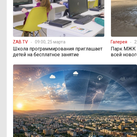
женщин библейским сюжетом
Прокуратура начала
08:10, Вчера
проверку из-за раскопок ТГК-14
ZAB.TV
09:00, 25 марта
Галерея
2
Когда ждать денег?
19:02, 5 августа
Школа программирования приглашает
Парк МЖК в
Забайкалье — в списке регионов,
детей на бесплатное занятие
всей новог
где бюджетники могут остаться без
выплат
«Их масштаб может
17:30, 5 августа
превысить весь наш опыт»: Осипов
предупреждает о климатической
угрозе на фоне пожаров в Европе
По волнам Арахлея: на
16:00, 5 августа
любимом озере забайкальцев
улучшили LTE-сеть