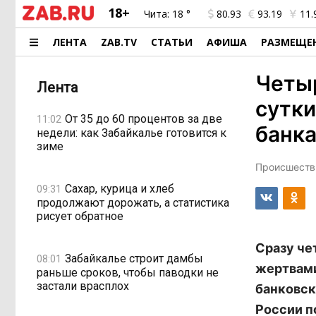
18+
Чита:
18 °
80.93
93.19
11.
ЛЕНТА
ZAB.TV
СТАТЬИ
АФИША
РАЗМЕЩЕ
Четыр
Лента
сутки
От 35 до 60 процентов за две
11:02
банк
недели: как Забайкалье готовится к
зиме
Происшестви
Сахар, курица и хлеб
09:31
продолжают дорожать, а статистика
рисует обратное
Сразу че
Забайкалье строит дамбы
08:01
жертвами
раньше сроков, чтобы паводки не
застали врасплох
банковск
России п