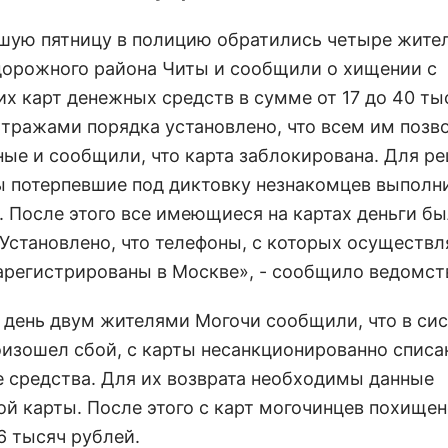
шую пятницу в полицию обратились четыре жите
орожного района Читы и сообщили о хищении с
их карт денежных средств в сумме от 17 до 40 ты
Стражами порядка установлено, что всем им позв
ные и сообщили, что карта заблокирована. Для р
 потерпевшие под диктовку незнакомцев выполн
. После этого все имеющиеся на картах деньги б
 Установлено, что телефоны, с которых осуществ
зарегистрированы в Москве», - сообщило ведомст
е день двум жителями Могочи сообщили, что в си
оизошел сбой, с карты несанкционированно спис
 средства. Для их возврата необходимы данные
ой карты. После этого с карт могочинцев похищен
6 тысяч рублей.