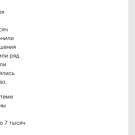
ля
сяч
онили
ешения
или ряд
ыли
лялись
во.
стеме
аны
о 7 тысяч