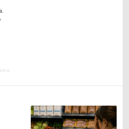
а.
ю
ст и