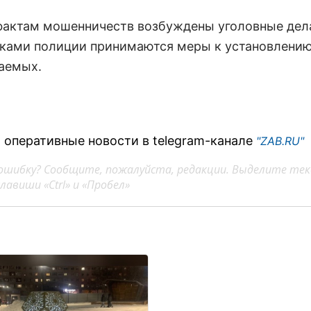
фактам мошенничеств возбуждены уголовные дел
ками полиции принимаются меры к установлени
аемых.
 оперативные новости в telegram-канале
"ZAB.RU"
ошибку? Сообщите, пожалуйста, редакции. Выделите тек
авиши «Ctrl» и «Пробел»