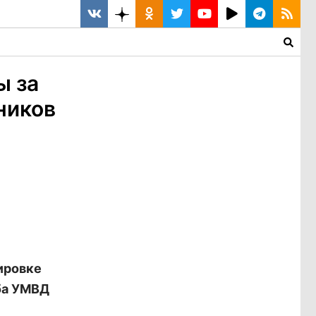
ы за
ников
ировке
ба УМВД