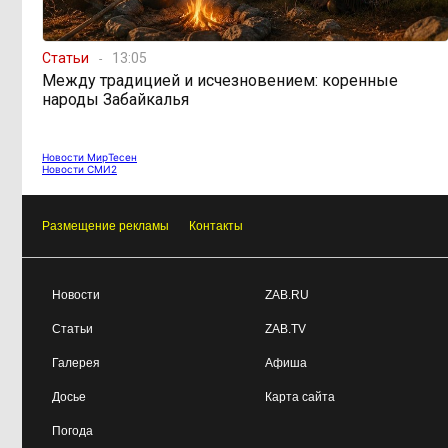
Забайкалье готовится
16:32, 7 августа
Статьи
13:05
к новому учебному году после
Между традицией и исчезновением: коренные
рекордных вложений
народы Забайкалья
Как в Забайкалье
14:40, 7 августа
Новости МирТесен
превратили отлов бездомных
Новости СМИ2
животных в мошенническую схему
на 20 миллионов рублей
Размещение рекламы
Контакты
В Забайкалье
14:01, 7 августа
продлили запрет купания на Арахлее
Новости
ZAB.RU
и Кеноне
Статьи
ZAB.TV
Вода за 68 миллионов:
13:15, 7 августа
Галерея
Афиша
ТГК-14 заплатит государству за
Досье
Карта сайта
пользование Кеноном и Ингодой
Погода