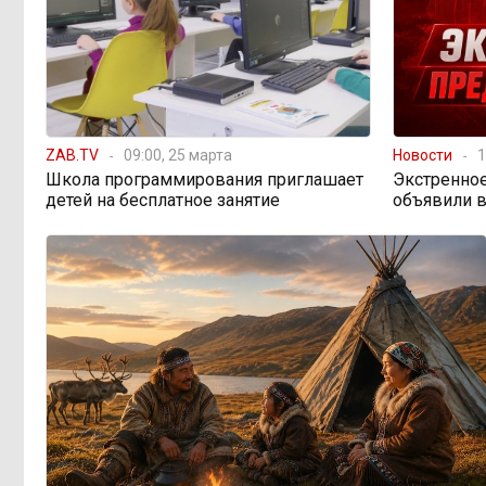
Государство спешит
11:58, Вчера
распродать конфискат: почему
Минфин хочет вдвое сократить
сроки реализации изъятого
имущества
Одна метеостанция на
11:02, Вчера
ZAB.TV
09:00, 25 марта
Новости
1
весь город: как Чита не замечает
Школа программирования приглашает
Экстренно
ливней
детей на бесплатное занятие
объявили в
Электронные квитанции
08:59, Вчера
за ЖКУ: удобство или новые
проблемы? Что изменится с 2027
года
Рабочих рук меньше,
17:03, 7 августа
а проверок — больше: как
ужесточение миграционного
законодательства бьёт по карману
работодателей