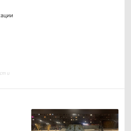
кации
ст и