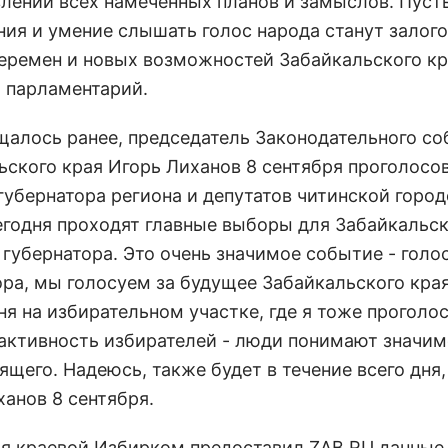
лении всех намеченных планов и замыслов. Пуст
ания и умение слышать голос народа станут залог
еремен и новых возможностей Забайкальского кра
 парламентарий.
щалось ранее, председатель Законодательного со
ьского края Игорь Лиханов 8 сентября проголосо
губернатора региона и депутатов читинской горо
егодня проходят главные выборы для Забайкальск
губернатора. Это очень значимое событие - голос
ора, мы голосуем за будущее Забайкальского края
ня на избирательном участке, где я тоже проголо
активность избирателей - люди понимают значим
щего. Надеюсь, также будет в течение всего дня,
ханов 8 сентября.
ря краевой Избирком предоставил ZAB.RU данные