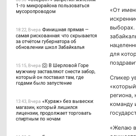
1-го микрорайона пользоваться
«От имен
мусоропроводом
искренни
выборах.
Финишная прямая —
18:22, Вчера
самая рискованная: что скрывается
забайкал
за отчётом губернатора об
нацеленн
обновлении школ Забайкалья
для котор
поздрави
В Шерловой Горе
15:15, Вчера
мужчину заставляют снести забор,
который он поставил там, где
Спикер ув
годами было запустение
«который
региона,
«Кураж» без вывески:
13:43, Вчера
команду 
магазин, который лишился
государс
лицензии, продолжает торговать
спиртным по ночам
«Желаю в