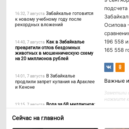
подсчета
Забайкалье готовится
16:32, 7 августа
Забайкал
к новому учебному году после
рекордных вложений
Осипова –
сравнения
196 558 
Как в Забайкалье
14:40, 7 августа
превратили отлов бездомных
165 558 г
животных в мошенническую схему
на 20 миллионов рублей
В Забайкалье
14:01, 7 августа
Важные и
продлили запрет купания на Арахлее
и Кеноне
Заметили 
нажмите кл
Вода за 68 миллионов:
13:15, 7 августа
ТГК-14 заплатит государству за
пользование Кеноном и Ингодой
Сейчас на главной