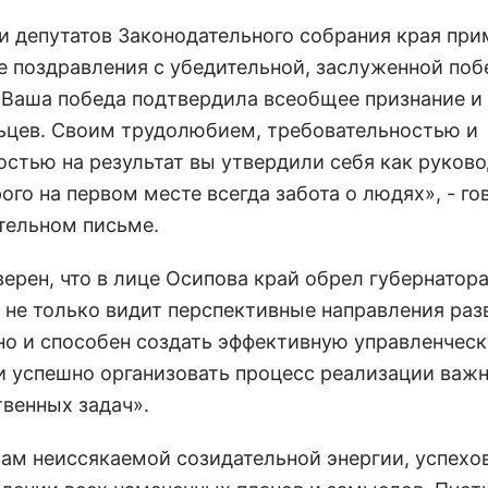
и депутатов Законодательного собрания края при
е поздравления с убедительной, заслуженной поб
 Ваша победа подтвердила всеобщее признание и
ьцев. Своим трудолюбием, требовательностью и
остью на результат вы утвердили себя как руково
ого на первом месте всегда забота о людях», - го
тельном письме.
ерен, что в лице Осипова край обрел губернатора
 не только видит перспективные направления раз
 но и способен создать эффективную управленчес
и успешно организовать процесс реализации важ
твенных задач».
ам неиссякаемой созидательной энергии, успехов