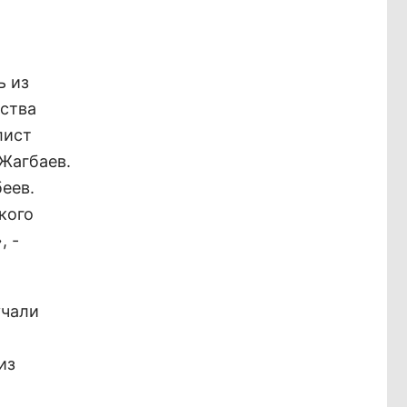
ь из
рства
лист
 Жагбаев.
еев.
кого
, -
учали
из