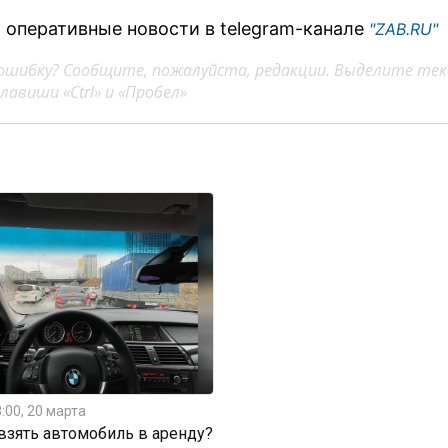
 оперативные новости в telegram-канале
"ZAB.RU"
ошибку? Сообщите, пожалуйста, редакции. Выделите тек
авиши «Ctrl» и «Пробел»
:00, 20 марта
 взять автомобиль в аренду?