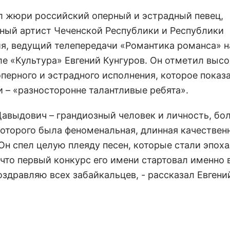
л жюри российский оперный и эстрадный певец,
ный артист Чеченской Республики и Республики
я, ведущий телепередачи «Романтика романса» н
ле «Культура» Евгений Кунгуров. Он отметил выс
оперного и эстрадного исполнения, которое показ
и – «разносторонне талантливые ребята».
Давыдович – грандиозный человек и личность, бо
 которого была феноменальная, длинная качествен
 Он спел целую плеяду песен, которые стали эпох
что первый конкурс его имени стартовал именно в
оздравляю всех забайкальцев, - рассказал Евгени