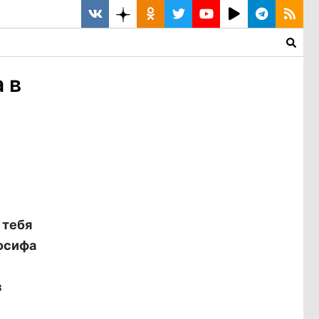
 в
 тебя
осифа
з