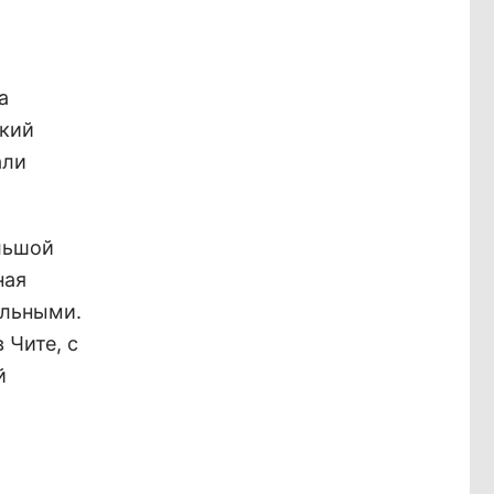
а
окий
али
льшой
ная
альными.
 Чите, с
й