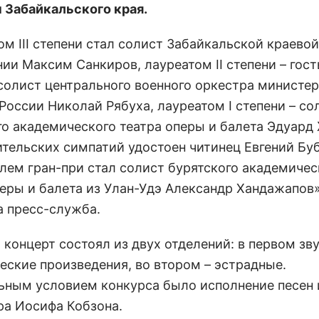
 Забайкальского края.
м III степени стал солист Забайкальской краевой
ии Максим Санкиров, лауреатом II степени – гост
солист центрального военного оркестра министе
России Николай Рябуха, лауреатом I степени – со
го академического театра оперы и балета Эдуард
ительских симпатий удостоен читинец Евгений Буб
лем гран-при стал солист бурятского академичес
перы и балета из Улан-Удэ Александр Хандажапов»
 пресс-служба.
 концерт состоял из двух отделений: в первом зв
еские произведения, во втором – эстрадные.
ьным условием конкурса было исполнение песен 
ра Иосифа Кобзона.