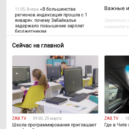
Важные и
«В большинстве
11:05, Вчера
регионов индексация прошла с 1
Заметили 
января»: почему Забайкалье
задержало повышение зарплат
нажмите кл
бюджетникам
Сейчас на главной
В Каларском округе
10:16, Вчера
подрядчик и чиновник попали под
уголовные дела
598 миллионов улетели в
08:38, Вчера
Омск: как Забайкалье провалило
«Чистый воздух»
Депутат Госдумы
08:15, Вчера
объяснил «неполноценность»
женщин библейским сюжетом
ZAB.TV
09:00, 25 марта
ZAB.TV
18
Школа программирования приглашает
Где в Чите