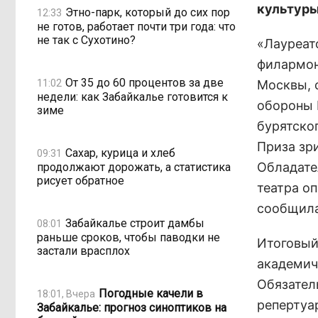
культуры
Этно-парк, который до сих пор
12:33
не готов, работает почти три года: что
не так с Сухотино?
«Лауреато
филармон
От 35 до 60 процентов за две
11:02
Москвы, 
недели: как Забайкалье готовится к
обороны 
зиме
бурятско
Приза зр
Сахар, курица и хлеб
09:31
Обладате
продолжают дорожать, а статистика
рисует обратное
театра о
сообщила
Забайкалье строит дамбы
08:01
раньше сроков, чтобы паводки не
Итоговый
застали врасплох
академич
Обязател
Погодные качели в
18:01, Вчера
репертуа
Забайкалье: прогноз синоптиков на