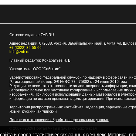
Сетевое издание ZAB.RU
Адрес редакции:
672038
, Россия, Забайкальский край, г.
Чита
,
ул. Шилова
+7 (3022) 32-55-66
info@zab.ru
Главный редактор Кондратьев Н. В.
Учредитель - ООО "Событие"
Зарегистрировано Федеральной службой по надзору в сфере связи, ин
Регистрационный номер: ЭЛ № ФС 77 - 75882 от 24 июня 2019 года
Редакция не несет ответственности за достоверность информации, со
Запрещено полное или частичное копирование и использование любых м
изображения. При любом использовании данных материалов в электро
информации не должен превышать цель цитирования. При использован
Территория распространения: Российская Федерация, зарубежные стр
Языки: русский, английский
Политика в отношении обработки персональных данных
© 2007 - 2026
Портал Читы и Забайкальского края
 сайта и сбора статистических данных в Яндекс.Метрика, 