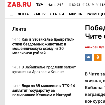
18+
Чита:
24 °
80.93
93.19
11.
ЛЕНТА
ZAB.TV
СТАТЬИ
АФИША
РАЗМЕЩЕ
Побед
Лента
Чите 
Как в Забайкалье превратили
14:40
отлов бездомных животных в
Алексей Куз
мошенническую схему на 20
миллионов рублей
В Забайкалье продлили запрет
14:01
купания на Арахлее и Кеноне
В Чите з
жизнь», 
Вода за 68 миллионов: ТГК-14
13:15
Кобзона.
заплатит государству за
награжде
пользование Кеноном и Ингодой
конкурса