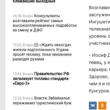
ближайшие выходные
Возглави
заслужен
Консультанты
16:58, Вчера
возглавили рейтинг самых
Ингушети
высокооплачиваемых подработок
телекана
за смену в ДФО
уровень 
участник
«Ждать некогда»:
15:02, Вчера
жители подтопленного Угдана
просят технику, пока чиновники
- Иосиф 
разводят руками
певец, у
карьера.
Правительство РФ
13:44, Вчера
Здорово, 
легализует топливо стандарта
«Евро-2»
чем я и п
Кунгуров.
Власти: Забайкалье
12:33, Вчера
переживает туристический бум