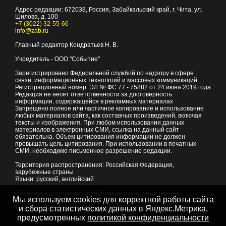
Адрес редакции:
672038
, Россия, Забайкальский край, г.
Чита
,
ул.
Шилова, д. 100
+7 (3022) 32-55-66
info@zab.ru
Главный редактор Кондратьев Н. В.
Учредитель - ООО "Событие"
Зарегистрировано Федеральной службой по надзору в сфере
связи, информационных технологий и массовых коммуникаций.
Регистрационный номер: ЭЛ № ФС 77 - 75882 от 24 июня 2019 года
Редакция не несет ответственности за достоверность
информации, содержащейся в рекламных материалах
Запрещено полное или частичное копирование и использование
любых материалов сайта, как составных произведений, включая
тексты и изображения. При любом использовании данных
материалов в электронных СМИ, ссылка на данный сайт
обязательна. Объем цитирования информации не должен
превышать цель цитирования. При использовании в печатных
СМИ, необходимо письменное разрешение редакции.
Территория распространения: Российская Федерация,
зарубежные страны
Языки: русский, английский
Политика в отношении обработки персональных данных
Мы используем cookies для корректной работы сайта
© 2007 - 2026
Портал Читы и Забайкальского края
и сбора статистических данных в Яндекс.Метрика,
предусмотренных
политикой конфиденциальности