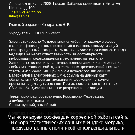
Адрес редакции:
672038
, Россия, Забайкальский край, г.
Чита
,
ул.
Шилова, д. 100
+7 (3022) 32-55-66
info@zab.ru
Главный редактор Кондратьев Н. В.
Учредитель - ООО "Событие"
Зарегистрировано Федеральной службой по надзору в сфере
связи, информационных технологий и массовых коммуникаций.
Регистрационный номер: ЭЛ № ФС 77 - 75882 от 24 июня 2019 года
Редакция не несет ответственности за достоверность
информации, содержащейся в рекламных материалах
Запрещено полное или частичное копирование и использование
любых материалов сайта, как составных произведений, включая
тексты и изображения. При любом использовании данных
материалов в электронных СМИ, ссылка на данный сайт
обязательна. Объем цитирования информации не должен
превышать цель цитирования. При использовании в печатных
СМИ, необходимо письменное разрешение редакции.
Территория распространения: Российская Федерация,
зарубежные страны
Языки: русский, английский
Политика в отношении обработки персональных данных
Мы используем cookies для корректной работы сайта
© 2007 - 2026
Портал Читы и Забайкальского края
и сбора статистических данных в Яндекс.Метрика,
предусмотренных
политикой конфиденциальности