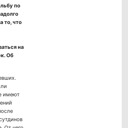
ельбу по
задолго
 то, что
ваться на
к. Об
евших.
или
не имеют
гений
после
сутдинов
. От него