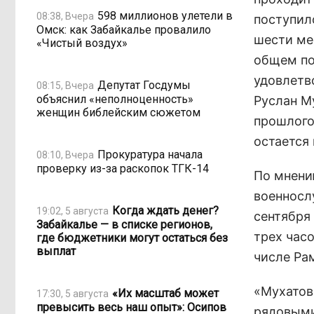
598 миллионов улетели в
08:38, Вчера
поступил
Омск: как Забайкалье провалило
шести ме
«Чистый воздух»
общем по
удовлетв
Депутат Госдумы
08:15, Вчера
объяснил «неполноценность»
Руслан М
женщин библейским сюжетом
прошлого 
остается
Прокуратура начала
08:10, Вчера
проверку из-за раскопок ТГК-14
По мнени
военносл
Когда ждать денег?
19:02, 5 августа
сентября 
Забайкалье — в списке регионов,
трех час
где бюджетники могут остаться без
выплат
числе Ра
«Мухатов
«Их масштаб может
17:30, 5 августа
превысить весь наш опыт»: Осипов
рядовыми