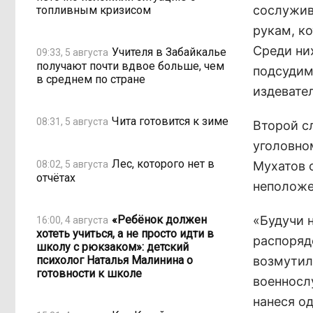
сослужив
топливным кризисом
рукам, к
Среди ни
Учителя в Забайкалье
09:33, 5 августа
получают почти вдвое больше, чем
подсудим
в среднем по стране
издевате
Чита готовится к зиме
08:31, 5 августа
Второй с
уголовно
Лес, которого нет в
08:02, 5 августа
Мухатов 
отчётах
неположе
«Ребёнок должен
«Будучи 
16:00, 4 августа
хотеть учиться, а не просто идти в
распоряд
школу с рюкзаком»: детский
психолог Наталья Малинина о
возмутил
готовности к школе
военносл
нанеся од