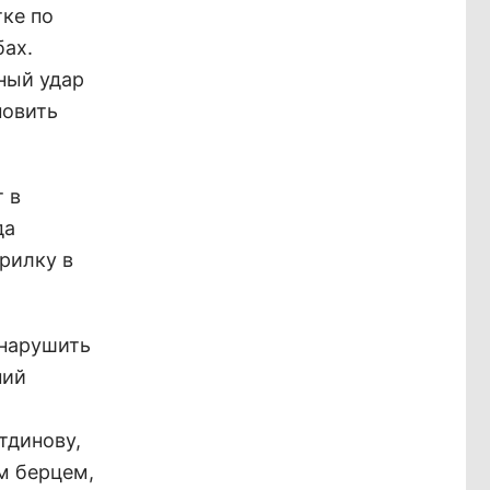
тке по
бах.
ный удар
новить
 в
да
рилку в
 нарушить
ний
тдинову,
им берцем,