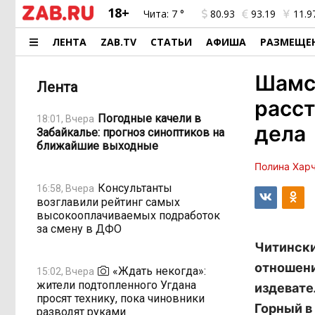
18+
Чита:
7 °
80.93
93.19
11.9
ЛЕНТА
ZAB.TV
СТАТЬИ
АФИША
РАЗМЕЩЕ
Шамсу
Лента
расст
Погодные качели в
18:01, Вчера
дела
Забайкалье: прогноз синоптиков на
ближайшие выходные
Полина Хар
Консультанты
16:58, Вчера
возглавили рейтинг самых
высокооплачиваемых подработок
за смену в ДФО
Читински
отношени
«Ждать некогда»:
15:02, Вчера
жители подтопленного Угдана
издевате
просят технику, пока чиновники
Горный в
разводят руками