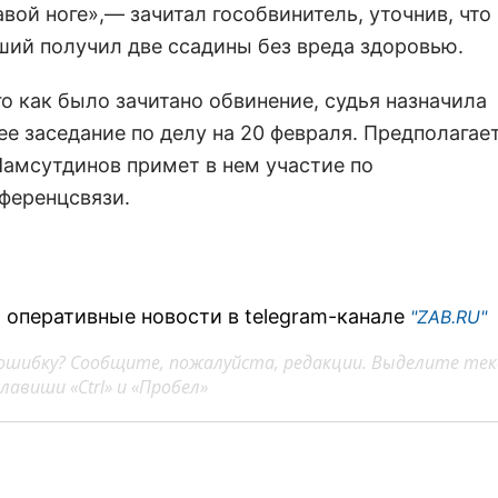
авой ноге»,— зачитал гособвинитель, уточнив, что 
ший получил две ссадины без вреда здоровью.
о как было зачитано обвинение, судья назначила
е заседание по делу на 20 февраля. Предполагает
амсутдинов примет в нем участие по
ференцсвязи.
 оперативные новости в telegram-канале
"ZAB.RU"
ошибку? Сообщите, пожалуйста, редакции. Выделите тек
авиши «Ctrl» и «Пробел»