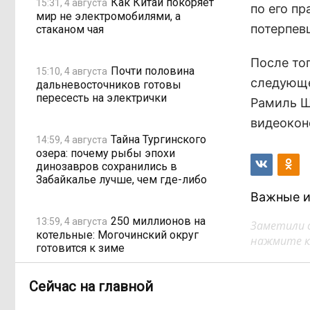
Как Китай покоряет
15:31, 4 августа
по его пр
мир не электромобилями, а
потерпев
стаканом чая
После тог
Почти половина
15:10, 4 августа
следующе
дальневосточников готовы
пересесть на электрички
Рамиль Ш
видеокон
Тайна Тургинского
14:59, 4 августа
озера: почему рыбы эпохи
динозавров сохранились в
Забайкалье лучше, чем где-либо
Важные и
250 миллионов на
13:59, 4 августа
Заметили 
котельные: Могочинский округ
нажмите кл
готовится к зиме
Сейчас на главной
Забайкалье зовёт
13:02, 4 августа
«Роснефть» и «Газпромнефть»