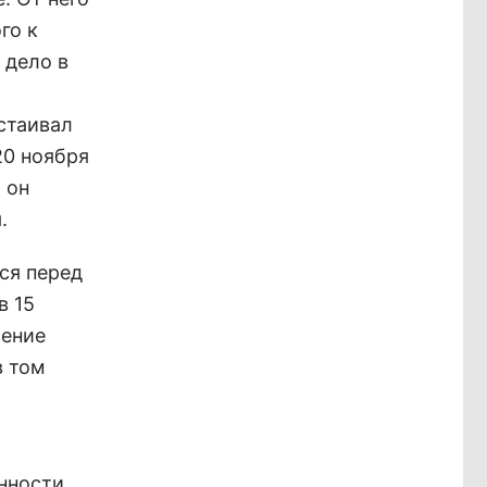
го к
 дело в
стаивал
20 ноября
 он
.
ся перед
в 15
чение
в том
нности,