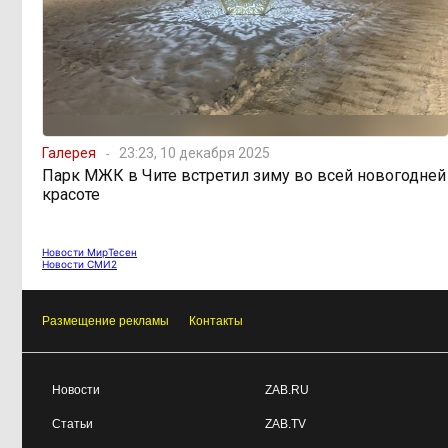
Гадание на прогнозной
09:31, 4 августа
гуще
Галерея
23:23, 10 декабря 2025
Парк МЖК в Чите встретил зиму во всей новогодней
красоте
Новости МирТесен
Новости СМИ2
Размещение рекламы
Контакты
Новости
ZAB.RU
Статьи
ZAB.TV