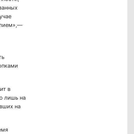
занных
учае
илием»,—
ть
лопками
ит в
о лишь на
евших на
емя