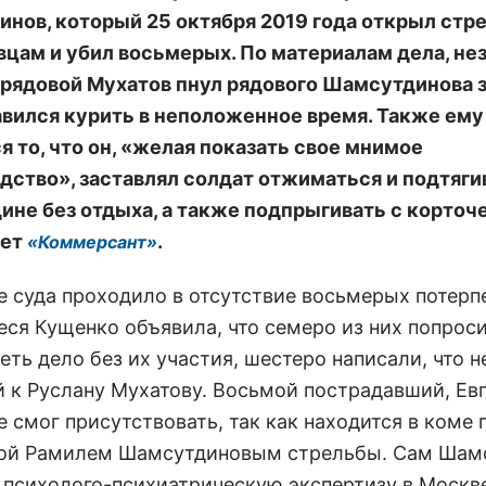
нов, который 25 октября 2019 года открыл стр
цам и убил восьмерых. По материалам дела, не
 рядовой Мухатов пнул рядового Шамсутдинова за
авился курить в неположенное время. Также ему
я то, что он, «желая показать свое мнимое
дство», заставлял солдат отжиматься и подтяги
ине без отдыха, а также подпрыгивать с корточе
шет
.
«Коммерсант»
е суда проходило в отсутствие восьмерых потерп
еся Кущенко объявила, что семеро из них попрос
еть дело без их участия, шестеро написали, что 
й к Руслану Мухатову. Восьмой пострадавший, Ев
е смог присутствовать, так как находится в коме 
ой Рамилем Шамсутдиновым стрельбы. Сам Шам
 психолого-психиатрическую экспертизу в Москве