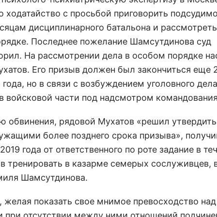
о ходатайство с просьбой приговорить подсудимо
сяцам дисциплинарного батальона и рассмотреть
рядке. Последнее пожелание Шамсутдинова суд
орил. На рассмотрении дела в особом порядке на
ухатов. Его призыв должен был закончиться еще 
года, но в связи с возбуждением уголовного дела
 в войсковой части под надсмотром командования
ю обвинения, рядовой Мухатов «решил утвердить
ужащими более позднего срока призыва», получи
2019 года от ответственного по роте задание в те
ов тренировать в казарме семерых сослуживцев, 
миля Шамсутдинова.
, желая показать свое мнимое превосходство над
 при отсутствии между ними отношений подчине