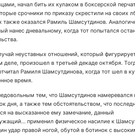
цами, начал бить их кулаком в боксерской перча
оторые срочники по приказу скрестили на своих л
х также оказался Рамиль Шамсутдинов. Аналогич
ый нанес дневальному, когда тот попытался оста
льства.
лучай неуставных отношений, который фигурирует
м деле, произошел в третьей декаде октября. Тог
отчитал Рамиля Шамсутдинова, когда тот шел в ку
нное время.
недовольным тем, что Шамсутдинов намеревался
ок дня, а также тем обстоятельством, что послед
ся на высказанное ему замечание, данный
ужащий... применил физическое насилие к Шамсу
ин удар правой ногой, обутой в ботинок с высок