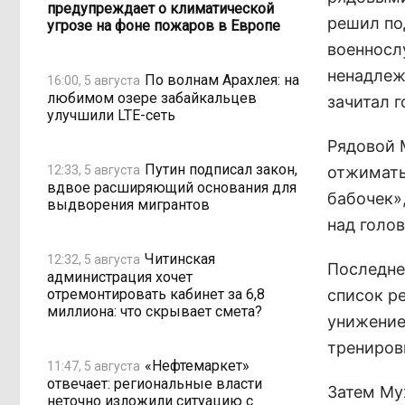
предупреждает о климатической
решил по
угрозе на фоне пожаров в Европе
военносл
ненадлеж
По волнам Арахлея: на
16:00, 5 августа
любимом озере забайкальцев
зачитал г
улучшили LTE-сеть
Рядовой 
Путин подписал закон,
12:33, 5 августа
отжимать
вдвое расширяющий основания для
бабочек»
выдворения мигрантов
над голов
Читинская
12:32, 5 августа
Последне
администрация хочет
отремонтировать кабинет за 6,8
список р
миллиона: что скрывает смета?
унижение 
трениров
«Нефтемаркет»
11:47, 5 августа
отвечает: региональные власти
Затем Му
неточно изложили ситуацию с