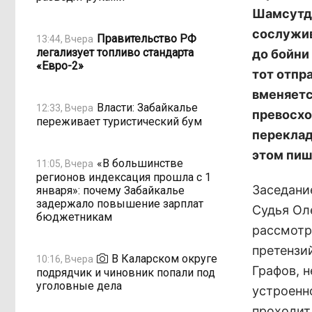
Шамсутди
сослужив
Правительство РФ
13:44, Вчера
легализует топливо стандарта
до бойни
«Евро-2»
тот отпр
вменяетс
Власти: Забайкалье
12:33, Вчера
превосхо
переживает туристический бум
переклад
этом пи
«В большинстве
11:05, Вчера
регионов индексация прошла с 1
Заседани
января»: почему Забайкалье
задержало повышение зарплат
Судья Ол
бюджетникам
рассмотр
претензи
В Каларском округе
10:16, Вчера
Графов, н
подрядчик и чиновник попали под
уголовные дела
устроенн
проходит