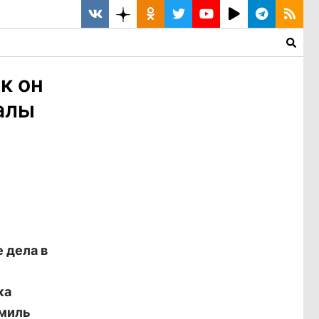
к он
алы
 дела в
ка
амиль