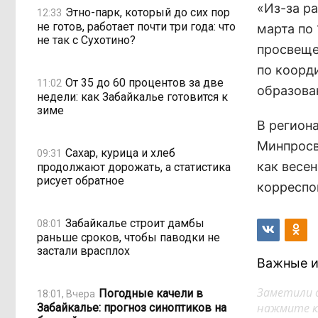
«Из-за р
Этно-парк, который до сих пор
12:33
не готов, работает почти три года: что
марта по
не так с Сухотино?
просвеще
по коорд
От 35 до 60 процентов за две
11:02
образован
недели: как Забайкалье готовится к
зиме
В регион
Минпросв
Сахар, курица и хлеб
09:31
как весе
продолжают дорожать, а статистика
рисует обратное
корреспо
Забайкалье строит дамбы
08:01
раньше сроков, чтобы паводки не
застали врасплох
Важные и
Заметили 
Погодные качели в
18:01, Вчера
нажмите кл
Забайкалье: прогноз синоптиков на