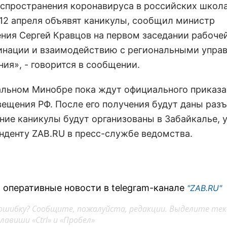
аспространения коронавируса в российских школа
 12 апреля объявят каникулы, сообщил министр
ния Сергей Кравцов на первом заседании рабоче
инации и взаимодействию с региональными упра
ия», - говорится в сообщении.
альном Минобре пока ждут официального приказа
ещения РФ. После его получения будут даны разъ
нние каникулы будут организованы в Забайкалье, 
нденту ZAB.RU в пресс-службе ведомства.
 оперативные новости в telegram-канале
"ZAB.RU"
ошибку? Сообщите, пожалуйста, редакции. Выделите тек
авиши «Ctrl» и «Пробел»