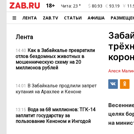
18+
Чита:
23 °
80.93
93.19
11.
ЛЕНТА
ZAB.TV
СТАТЬИ
АФИША
РАЗМЕЩЕ
Забай
Лента
трёхн
Как в Забайкалье превратили
14:40
коро
отлов бездомных животных в
мошенническую схему на 20
миллионов рублей
Алеся Мали
В Забайкалье продлили запрет
14:01
купания на Арахлее и Кеноне
Весенние
Вода за 68 миллионов: ТГК-14
13:15
целях бо
заплатит государству за
пользование Кеноном и Ингодой
на минис