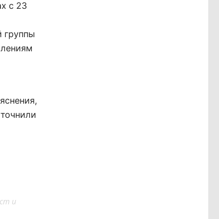
х с 23
й группы
влениям
яснения,
уточнили
ст и