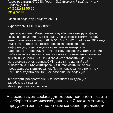
Адрес редакции:
672038
, Россия, Забайкальский край, г.
Чита
,
ул.
Шилова, д. 100
+7 (3022) 32-55-66
info@zab.ru
Главный редактор Кондратьев Н. В.
Учредитель - ООО "Событие"
Зарегистрировано Федеральной службой по надзору в сфере
связи, информационных технологий и массовых коммуникаций.
Регистрационный номер: ЭЛ № ФС 77 - 75882 от 24 июня 2019 года
Редакция не несет ответственности за достоверность
информации, содержащейся в рекламных материалах
Запрещено полное или частичное копирование и использование
любых материалов сайта, как составных произведений, включая
тексты и изображения. При любом использовании данных
материалов в электронных СМИ, ссылка на данный сайт
обязательна. Объем цитирования информации не должен
превышать цель цитирования. При использовании в печатных
СМИ, необходимо письменное разрешение редакции.
Территория распространения: Российская Федерация,
зарубежные страны
Языки: русский, английский
Политика в отношении обработки персональных данных
Мы используем cookies для корректной работы сайта
© 2007 - 2026
Портал Читы и Забайкальского края
и сбора статистических данных в Яндекс.Метрика,
предусмотренных
политикой конфиденциальности