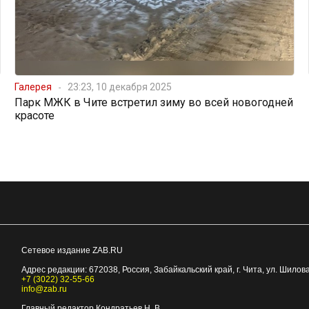
Галерея
23:23, 10 декабря 2025
Парк МЖК в Чите встретил зиму во всей новогодней
красоте
Сетевое издание ZAB.RU
Адрес редакции:
672038
, Россия, Забайкальский край, г.
Чита
,
ул. Шилова
+7 (3022) 32-55-66
info@zab.ru
Главный редактор Кондратьев Н. В.