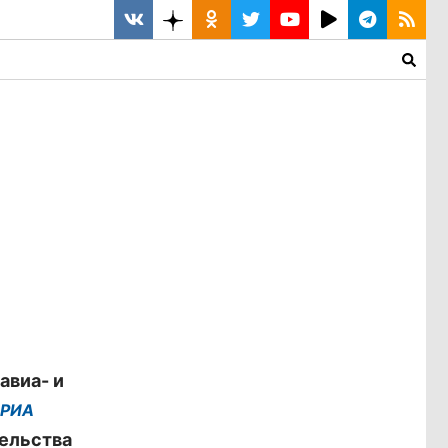
авиа- и
РИА
тельства