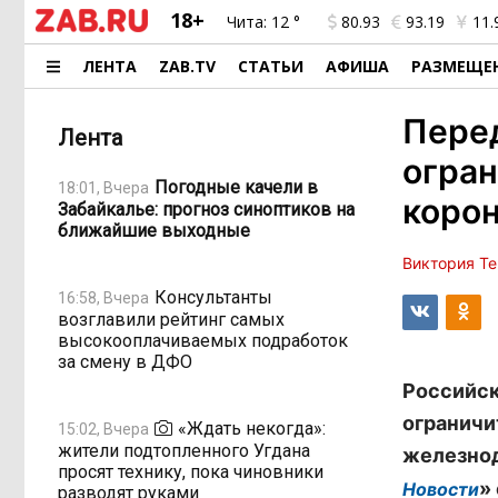
18+
Чита:
12 °
80.93
93.19
11.
ЛЕНТА
ZAB.TV
СТАТЬИ
АФИША
РАЗМЕЩЕ
Пере
Лента
огран
Погодные качели в
18:01, Вчера
коро
Забайкалье: прогноз синоптиков на
ближайшие выходные
Виктория Т
Консультанты
16:58, Вчера
возглавили рейтинг самых
высокооплачиваемых подработок
за смену в ДФО
Российск
ограничи
«Ждать некогда»:
15:02, Вчера
жители подтопленного Угдана
железнод
просят технику, пока чиновники
»
Новости
разводят руками