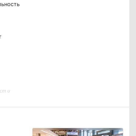
льность
т
ст и