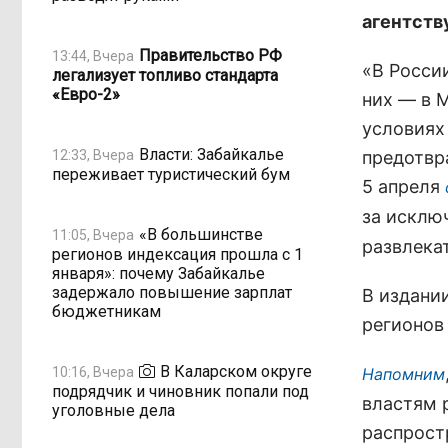
агентств
Правительство РФ
13:44, Вчера
«В Росси
легализует топливо стандарта
«Евро-2»
них — в 
условиях
Власти: Забайкалье
12:33, Вчера
предотвр
переживает туристический бум
5 апреля
за исклю
«В большинстве
11:05, Вчера
развлека
регионов индексация прошла с 1
января»: почему Забайкалье
задержало повышение зарплат
В издани
бюджетникам
регионов
В Каларском округе
10:16, Вчера
Напомним
подрядчик и чиновник попали под
властям 
уголовные дела
распрост