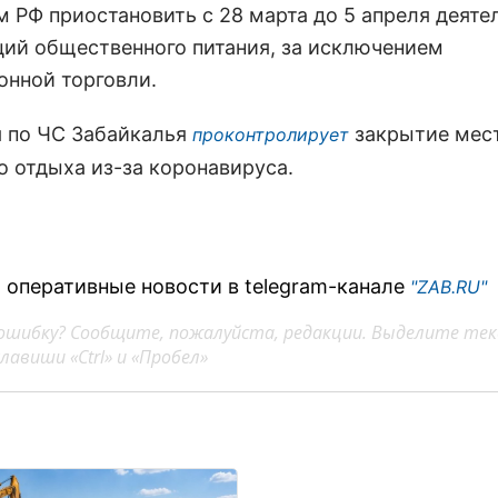
м РФ приостановить с 28 марта до 5 апреля деяте
ций общественного питания, за исключением
онной торговли.
 по ЧС Забайкалья
закрытие мес
проконтролирует
о отдыха из-за коронавируса.
 оперативные новости в telegram-канале
"ZAB.RU"
ошибку? Сообщите, пожалуйста, редакции. Выделите тек
авиши «Ctrl» и «Пробел»