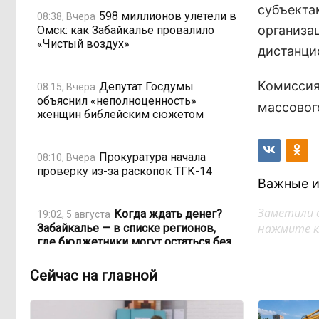
субъекта
598 миллионов улетели в
08:38, Вчера
организа
Омск: как Забайкалье провалило
«Чистый воздух»
дистанци
Комиссия
Депутат Госдумы
08:15, Вчера
объяснил «неполноценность»
массовог
женщин библейским сюжетом
Прокуратура начала
08:10, Вчера
проверку из-за раскопок ТГК-14
Важные и
Заметили 
Когда ждать денег?
19:02, 5 августа
нажмите кл
Забайкалье — в списке регионов,
где бюджетники могут остаться без
выплат
Сейчас на главной
«Их масштаб может
17:30, 5 августа
превысить весь наш опыт»: Осипов