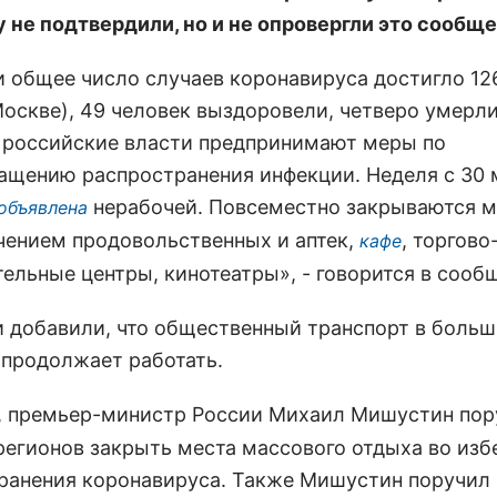
у не подтвердили, но и не опровергли это сообще
и общее число случаев коронавируса достигло 126
Москве), 49 человек выздоровели, четверо умерли
 российские власти предпринимают меры по
ащению распространения инфекции. Неделя с 30 
нерабочей. Повсеместно закрываются м
объявлена
чением продовольственных и аптек,
, торгово
кафе
тельные центры, кинотеатры», - говорится в сооб
и добавили, что общественный транспорт в боль
 продолжает работать.
, премьер-министр России Михаил Мишустин пор
регионов закрыть места массового отдыха во из
ранения коронавируса. Также Мишустин поручил