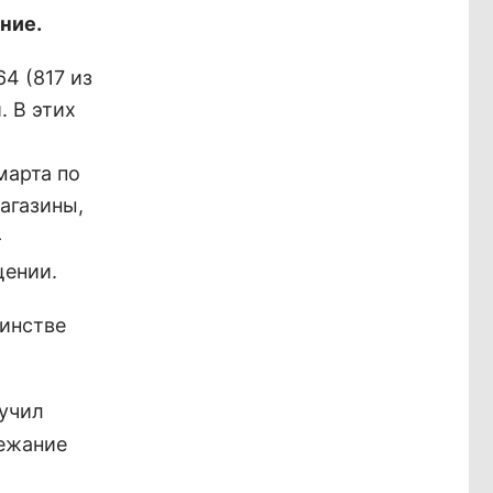
ние.
4 (817 из
. В этих
марта по
агазины,
-
щении.
шинстве
учил
бежание