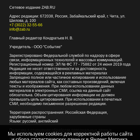
Сетевое издание ZAB.RU
Адрес редакции:
672038
, Россия, Забайкальский край, г.
Чита
,
ул.
Шилова, д. 100
+7 (3022) 32-55-66
info@zab.ru
Главный редактор Кондратьев Н. В.
Учредитель - ООО "Событие"
Зарегистрировано Федеральной службой по надзору в сфере
связи, информационных технологий и массовых коммуникаций.
Регистрационный номер: ЭЛ № ФС 77 - 75882 от 24 июня 2019 года
Редакция не несет ответственности за достоверность
информации, содержащейся в рекламных материалах
Запрещено полное или частичное копирование и использование
любых материалов сайта, как составных произведений, включая
тексты и изображения. При любом использовании данных
материалов в электронных СМИ, ссылка на данный сайт
обязательна. Объем цитирования информации не должен
превышать цель цитирования. При использовании в печатных
СМИ, необходимо письменное разрешение редакции.
Территория распространения: Российская Федерация,
зарубежные страны
Языки: русский, английский
Политика в отношении обработки персональных данных
Мы используем cookies для корректной работы сайта
© 2007 - 2026
Портал Читы и Забайкальского края
и сбора статистических данных в Яндекс.Метрика,