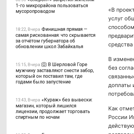
1-го микрорайона пользоваться
«В проек
мусоропроводом
услуг об
способом
Финишная прямая —
18:22, Вчера
самая рискованная: что скрывается
предварит
за отчётом губернатора об
средства 
обновлении школ Забайкалья
В измене
В Шерловой Горе
15:15, Вчера
без согла
мужчину заставляют снести забор,
который он поставил там, где
связанны
годами было запустение
доплаты и
потребов
«Кураж» без вывески:
13:43, Вчера
магазин, который лишился
Как отме
лицензии, продолжает торговать
России И
спиртным по ночам
действую