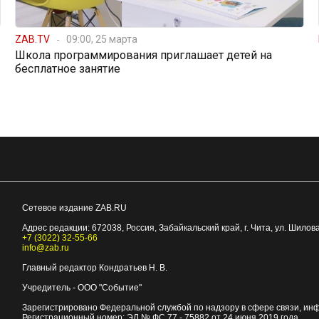
ZAB.TV
09:00, 25 марта
Школа программирования приглашает детей на
бесплатное занятие
Сетевое издание ZAB.RU
Адрес редакции:
672038
, Россия, Забайкальский край, г.
Чита
,
ул. Шилова
+7 (3022) 32-55-66
info@zab.ru
Главный редактор Кондратьев Н. В.
Учредитель - ООО "Событие"
Зарегистрировано Федеральной службой по надзору в сфере связи, ин
Регистрационный номер: ЭЛ № ФС 77 - 75882 от 24 июня 2019 года