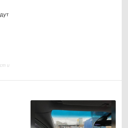
удут
ст и