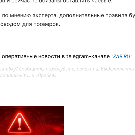
ов и сейчас не обязаны оставлять чаевые.
, по мнению эксперта, дополнительные правила б
оводом для проверок.
 оперативные новости в telegram-канале
"ZAB.RU"
ошибку? Сообщите, пожалуйста, редакции. Выделите тек
авиши «Ctrl» и «Пробел»