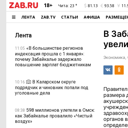
18+
Чита:
23 °
81.13
93.58
11.
ЛЕНТА
ZAB.TV
СТАТЬИ
АФИША
РАЗМЕЩЕ
В Заб
Лента
увели
«В большинстве регионов
11:05
индексация прошла с 1 января»:
Экономика, 
почему Забайкалье задержало
повышение зарплат бюджетникам
В Каларском округе
10:16
подрядчик и чиновник попали под
Правител
уголовные дела
размера 
акушерск
учрежден
598 миллионов улетели в Омск:
08:38
здравоох
как Забайкалье провалило «Чистый
органов 
воздух»
определе