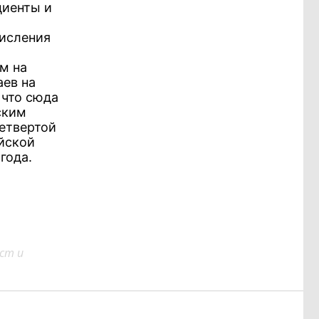
циенты и
числения
м на
аев на
 что сюда
ским
четвертой
ийской
года.
ст и