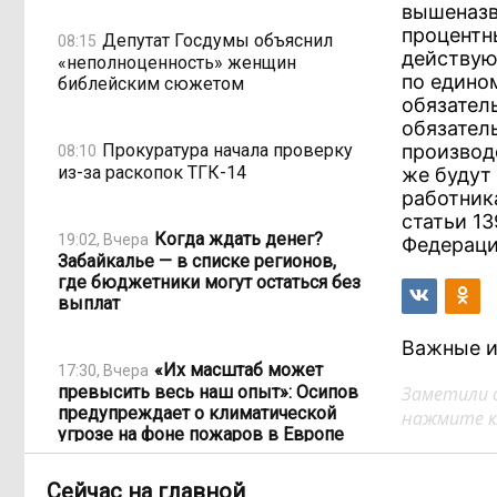
вышеназв
процентн
Депутат Госдумы объяснил
08:15
действую
«неполноценность» женщин
по едино
библейским сюжетом
обязател
обязател
Прокуратура начала проверку
производ
08:10
из-за раскопок ТГК-14
же будут
работник
статьи 13
Когда ждать денег?
19:02, Вчера
Федерации
Забайкалье — в списке регионов,
где бюджетники могут остаться без
выплат
Важные и
«Их масштаб может
17:30, Вчера
превысить весь наш опыт»: Осипов
Заметили 
предупреждает о климатической
нажмите кл
угрозе на фоне пожаров в Европе
Сейчас на главной