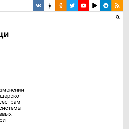
щи
изменении
дшерско-
 сестрам
 системы
аевых
при