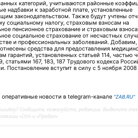
анных категорий, учитываются районные коэффи
ые надбавки к заработной плате, установленные
щим законодательством. Также будут учтены от
му социальному налогу, страховым взносам на
ьное пенсионное страхование и страховым взноса
ьное социальное страхование от несчастных случ
стве и профессиональных заболеваний. Добавим,
 отнесены средства для предоставления медицин
ам гарантий, установленных статьей 114, частью 
9, статьями 167, 183, 187 Трудового кодекса Росс
. Постановление вступит в силу с 5 ноября 2008 
 оперативные новости в telegram-канале
"ZAB.RU"
ошибку? Сообщите, пожалуйста, редакции. Выделите тек
авиши «Ctrl» и «Пробел»