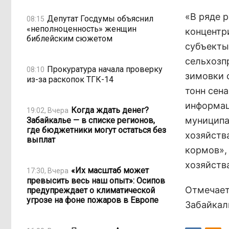
«В ряде 
Депутат Госдумы объяснил
08:15
«неполноценность» женщин
концентр
библейским сюжетом
субъекты
сельхозп
Прокуратура начала проверку
08:10
зимовки с
из-за раскопок ТГК-14
тонн сена
информац
Когда ждать денег?
19:02, Вчера
муниципа
Забайкалье — в списке регионов,
где бюджетники могут остаться без
хозяйств
выплат
кормов»,
хозяйств
«Их масштаб может
17:30, Вчера
превысить весь наш опыт»: Осипов
Отмечает
предупреждает о климатической
угрозе на фоне пожаров в Европе
Забайкаль