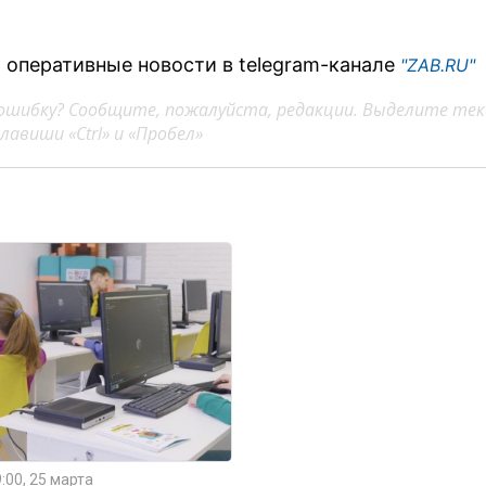
 оперативные новости в telegram-канале
"ZAB.RU"
ошибку? Сообщите, пожалуйста, редакции. Выделите тек
авиши «Ctrl» и «Пробел»
:00, 25 марта