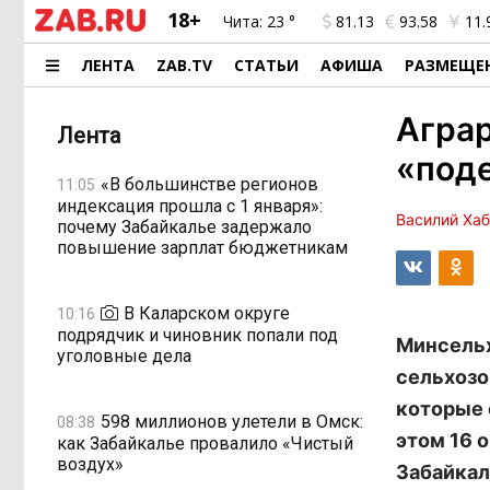
18+
Чита:
23 °
81.13
93.58
11.
ЛЕНТА
ZAB.TV
СТАТЬИ
АФИША
РАЗМЕЩЕ
Аграр
Лента
«под
«В большинстве регионов
11:05
индексация прошла с 1 января»:
Василий Ха
почему Забайкалье задержало
повышение зарплат бюджетникам
В Каларском округе
10:16
подрядчик и чиновник попали под
Минсельх
уголовные дела
сельхозо
которые 
598 миллионов улетели в Омск:
08:38
этом 16 
как Забайкалье провалило «Чистый
воздух»
Забайкал