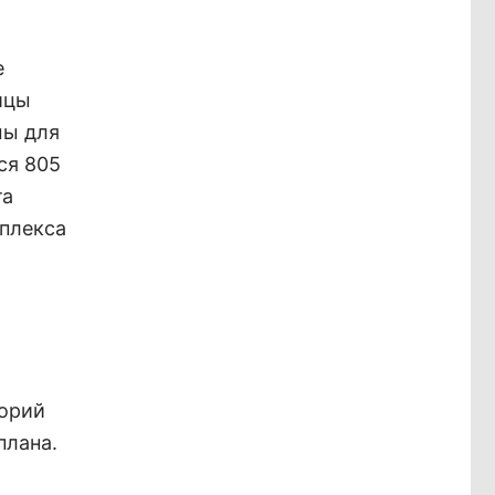
е
ицы
мы для
ся 805
та
плекса
горий
плана.