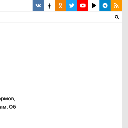
ормов,
ам. Об