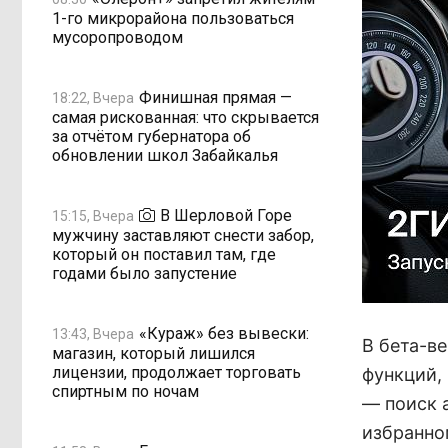
1-го микрорайона пользоваться
мусоропроводом
Финишная прямая —
18:22, Вчера
самая рискованная: что скрывается
за отчётом губернатора об
обновлении школ Забайкалья
В Шерловой Горе
15:15, Вчера
мужчину заставляют снести забор,
который он поставил там, где
годами было запустение
«Кураж» без вывески:
13:43, Вчера
В бета-в
магазин, который лишился
лицензии, продолжает торговать
функций,
спиртным по ночам
— поиск 
избранно