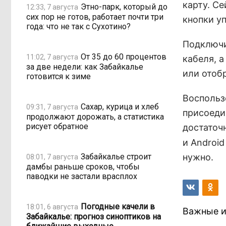
карту. С
Этно-парк, который до
12:33, 7 августа
сих пор не готов, работает почти три
кнопки у
года: что не так с Сухотино?
Подключи
От 35 до 60 процентов
11:02, 7 августа
кабеля, 
за две недели: как Забайкалье
или отоб
готовится к зиме
Воспольз
Сахар, курица и хлеб
09:31, 7 августа
присоеди
продолжают дорожать, а статистика
рисует обратное
достаточ
и Androi
Забайкалье строит
нужно.
08:01, 7 августа
дамбы раньше сроков, чтобы
паводки не застали врасплох
Погодные качели в
18:01, 6 августа
Важные и
Забайкалье: прогноз синоптиков на