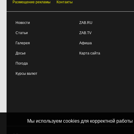
Размещение рекламы
Контакты
Прокуратура начала
08:10, 6 августа
проверку из-за раскопок ТГК-14
Новости
ZAB.RU
Когда ждать денег?
19:02, 5 августа
Статьи
ZAB.TV
Забайкалье — в списке регионов,
где бюджетники могут остаться без
Галерея
Афиша
выплат
Досье
Карта сайта
Погода
Курсы валют
Мы используем cookies для корректной работы