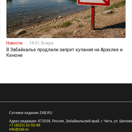
Новости
14:01, Вчера
В Забайкалье продлили запрет купания на Арахлее и
Кеноне
Сетевое издание ZAB.RU
Адрес редакции:
672038
, Россия, Забайкальский край, г.
Чита
,
ул. Шилова
+7 (3022) 32-55-66
info@zab.ru