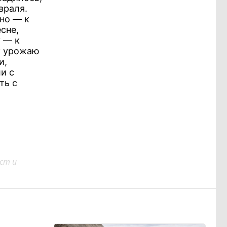
враля.
дно — к
сне,
у — к
 к урожаю
и,
и с
ть с
ст и