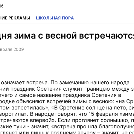
06
НИЕ РЕКЛАМЫ
ШКОЛЬНАЯ ПОРА
ня зима с весной встречаютс
евраля 2009
 означает встреча. По замечанию нашего народа
ний праздник Сретения служит границею между 
тчего и самое название праздника Сретения в
родье объясняют встречей зимы с весною: «на Ср
том встретилась», «В Сретение солнце на лето, з
оротила». В народе говорят, что 15 февраля «зим
стречаются впервой». Если проглянет солнышко, 
зкие тучи - значит, «встреча прошла благополучн
глянет или лишь к позднему вечеру – значит, не с