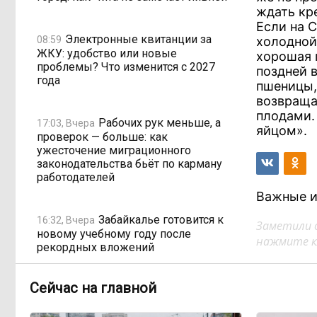
ждать кр
Если на С
Электронные квитанции за
08:59
холодной
ЖКУ: удобство или новые
хорошая 
проблемы? Что изменится с 2027
поздней 
года
пшеницы,
возвраща
плодами.
Рабочих рук меньше, а
17:03, Вчера
яйцом».
проверок — больше: как
ужесточение миграционного
законодательства бьёт по карману
работодателей
Важные и
Забайкалье готовится к
16:32, Вчера
Заметили 
новому учебному году после
нажмите кл
рекордных вложений
Сейчас на главной
Как в Забайкалье
14:40, Вчера
превратили отлов бездомных