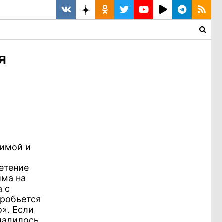
я
зимой и
етение
има на
а с
пробьется
о». Если
ладилось,