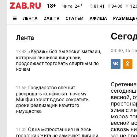
18+
Чита:
24 °
81.41
94.06
12.
ЛЕНТА
ZAB.TV
СТАТЬИ
АФИША
РАЗМЕЩЕ
Сегод
Лента
04:40, 15 ф
«Кураж» без вывески: магазин,
13:43
который лишился лицензии,
продолжает торговать спиртным по
ночам
Сретение
Государство спешит
11:58
сегодняш
распродать конфискат: почему
весной, о
Минфин хочет вдвое сократить
простона
сроки реализации изъятого
зима с ле
имущества
мороз пов
весной в
сквозь ни
Одна метеостанция на весь
11:02
же не про
город: как Чита не замечает ливней