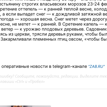
естьянину строгих власьевских морозов 23-24 фе
ретение оттепель — к ранней теплой весне, холо
, а если выпадет снег — к дождливой затяжной ве
погода — хорошая весна. Снег метет через дорог
весне, не метет — к ранней. В Сретение капель —
 ветер — к урожаю плодовых деревьев. Садовник
ясь из церкви, трясли деревья руками, чтобы был
 Закармливали племенных птиц овсом, «чтобы бы
 оперативные новости в telegram-канале
"ZAB.RU"
ошибку? Сообщите, пожалуйста, редакции. Выделите тек
авиши «Ctrl» и «Пробел»