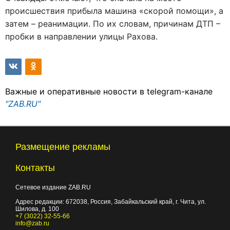
происшествия прибыла машина «скорой помощи», а
затем – реанимации. По их словам, причинам ДТП –
пробки в направлении улицы Рахова.
Важные и оперативные новости в telegram-канале
"ZAB.RU"
Размещение рекламы
Контакты
Сетевое издание ZAB.RU
Адрес редакции:
672038
, Россия, Забайкальский край, г.
Чита
,
ул.
Шилова, д. 100
+7 (3022) 32-55-66
info@zab.ru