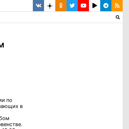
м
ии по
пающих в
убом
венстве.