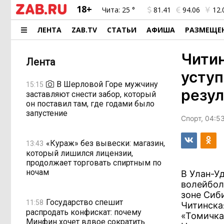
18+
Чита:
25 °
81.41
94.06
12.
ЛЕНТА
ZAB.TV
СТАТЬИ
АФИША
РАЗМЕЩЕ
Чити
Лента
уступ
В Шерловой Горе мужчину
15:15
резу
заставляют снести забор, который
он поставил там, где годами было
запустение
Спорт, 04:5
«Кураж» без вывески: магазин,
13:43
который лишился лицензии,
продолжает торговать спиртным по
ночам
В Улан-У
волейбол
зоне Сиб
Государство спешит
11:58
Читинска
распродать конфискат: почему
«Томичка
Минфин хочет вдвое сократить