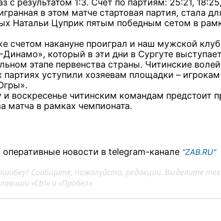
аз с результатом 1:3. Счет по партиям: 25:21, 18:25,
игранная в этом матче стартовая партия, стала дл
ых Натальи Цуприк пятым победным сетом в рам
же счетом накануне проиграл и наш мужской клуб
-Динамо», который в эти дни в Сургуте выступает
льном этапе первенства страны. Читинские воле
х партиях уступили хозяевам площадки – игрокам
Югры».
у и воскресенье читинским командам предстоит п
ва матча в рамках чемпионата.
 оперативные новости в telegram-канале
"ZAB.RU"
ошибку? Сообщите, пожалуйста, редакции. Выделите тек
авиши «Ctrl» и «Пробел»