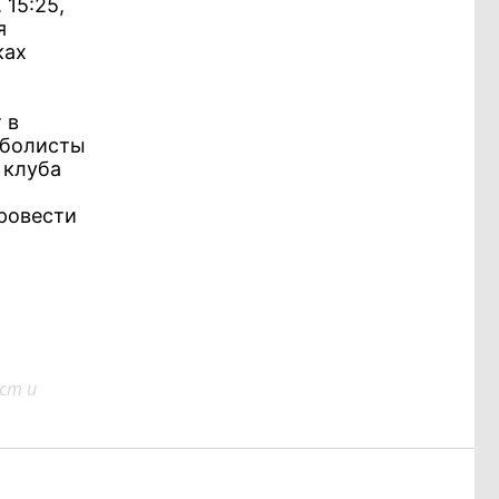
 15:25,
я
ках
 в
йболисты
 клуба
ровести
ст и