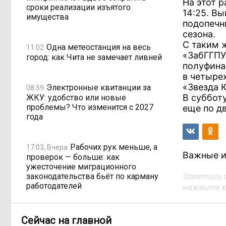
На этот р
сроки реализации изъятого
14:25. Вы
имущества
подопечн
сезона.
С таким 
Одна метеостанция на весь
11:02
«ЗабГГПУ
город: как Чита не замечает ливней
полуфина
в четыре
«Звезда 
Электронные квитанции за
08:59
В суббот
ЖКУ: удобство или новые
проблемы? Что изменится с 2027
еще по д
года
Рабочих рук меньше, а
17:03, Вчера
Важные и
проверок — больше: как
ужесточение миграционного
Заметили 
законодательства бьёт по карману
работодателей
нажмите кл
Забайкалье готовится к
16:32, Вчера
Сейчас на главной