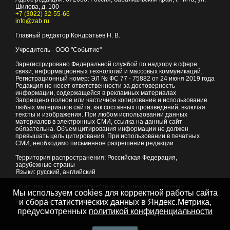
Шилова, д. 100
+7 (3022) 32-55-66
info@zab.ru
Главный редактор Кондратьев Н. В.
Учредитель - ООО "Событие"
Зарегистрировано Федеральной службой по надзору в сфере
связи, информационных технологий и массовых коммуникаций.
Регистрационный номер: ЭЛ № ФС 77 - 75882 от 24 июня 2019 года
Редакция не несет ответственности за достоверность
информации, содержащейся в рекламных материалах
Запрещено полное или частичное копирование и использование
любых материалов сайта, как составных произведений, включая
тексты и изображения. При любом использовании данных
материалов в электронных СМИ, ссылка на данный сайт
обязательна. Объем цитирования информации не должен
превышать цель цитирования. При использовании в печатных
СМИ, необходимо письменное разрешение редакции.
Территория распространения: Российская Федерация,
зарубежные страны
Языки: русский, английский
Политика в отношении обработки персональных данных
Мы используем cookies для корректной работы сайта
© 2007 - 2026
Портал Читы и Забайкальского края
и сбора статистических данных в Яндекс.Метрика,
предусмотренных
политикой конфиденциальности