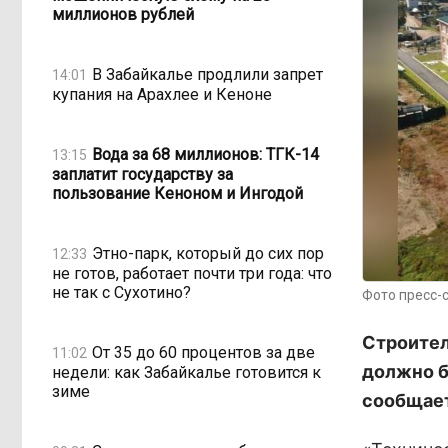
миллионов рублей
В Забайкалье продлили запрет
14:01
купания на Арахлее и Кеноне
Вода за 68 миллионов: ТГК-14
13:15
заплатит государству за
пользование Кеноном и Ингодой
Этно-парк, который до сих пор
12:33
не готов, работает почти три года: что
не так с Сухотино?
Фото пресс-
Строител
От 35 до 60 процентов за две
11:02
должно б
недели: как Забайкалье готовится к
зиме
сообщает