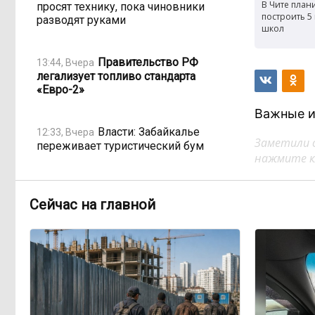
В Чите план
просят технику, пока чиновники
построить 5
разводят руками
школ
Правительство РФ
13:44, Вчера
легализует топливо стандарта
«Евро-2»
Важные и
Власти: Забайкалье
12:33, Вчера
Заметили 
переживает туристический бум
нажмите кл
«В большинстве
11:05, Вчера
регионов индексация прошла с 1
Сейчас на главной
января»: почему Забайкалье
задержало повышение зарплат
бюджетникам
В Каларском округе
10:16, Вчера
подрядчик и чиновник попали под
уголовные дела