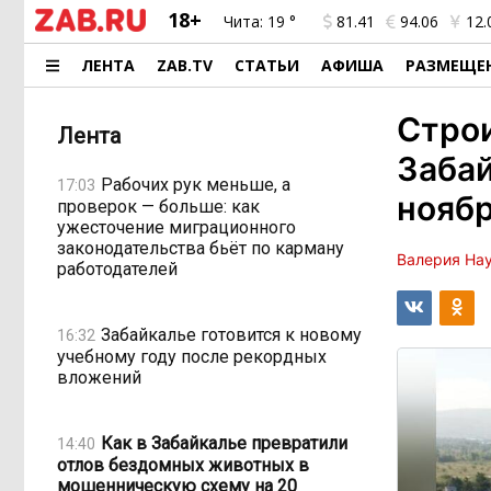
18+
Чита:
19 °
81.41
94.06
12.
ЛЕНТА
ZAB.TV
СТАТЬИ
АФИША
РАЗМЕЩЕ
Строи
Лента
Забай
Рабочих рук меньше, а
17:03
ноябр
проверок — больше: как
ужесточение миграционного
законодательства бьёт по карману
Валерия На
работодателей
Забайкалье готовится к новому
16:32
учебному году после рекордных
вложений
Как в Забайкалье превратили
14:40
отлов бездомных животных в
мошенническую схему на 20