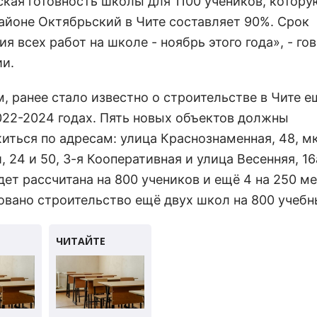
ская готовность школы для 1100 учеников, котору
айоне Октябрьский в Чите составляет 90%. Срок
я всех работ на школе - ноябрь этого года», - го
и.
, ранее стало известно о строительстве в Чите 
022-2024 годах. Пять новых объектов должны
иться по адресам: улица Краснознаменная, 48, мк
 24 и 50, 3-я Кооперативная и улица Весенняя, 16
ет рассчитана на 800 учеников и ещё 4 на 250 ме
овано строительство ещё двух школ на 800 учебн