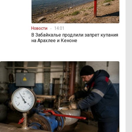
Новости
14:01
В Забайкалье продлили запрет купания
на Арахлее и Кеноне