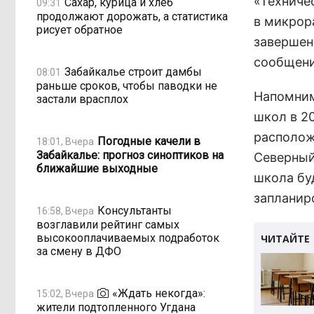
«Техниче
Сахар, курица и хлеб
09:31
продолжают дорожать, а статистика
в микрор
рисует обратное
завершени
сообщени
Забайкалье строит дамбы
08:01
раньше сроков, чтобы паводки не
Напомним
застали врасплох
школ в 2
располож
Погодные качели в
18:01, Вчера
Забайкалье: прогноз синоптиков на
Северный,
ближайшие выходные
школа буд
запланир
Консультанты
16:58, Вчера
возглавили рейтинг самых
высокооплачиваемых подработок
за смену в ДФО
«Ждать некогда»:
15:02, Вчера
жители подтопленного Угдана