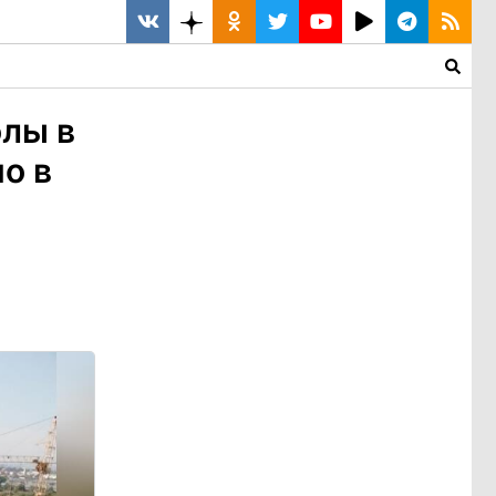
лы в
о в