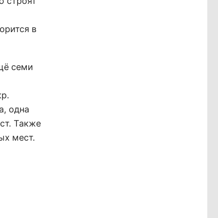
ю строят
ворится в
ещё семи
р.
а, одна
ст. Также
ых мест.