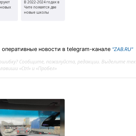
ируют
В 2022-2024 годах в
 новых
Чите появятся две
новые школы
 оперативные новости в telegram-канале
"ZAB.RU"
ошибку? Сообщите, пожалуйста, редакции. Выделите тек
авиши «Ctrl» и «Пробел»