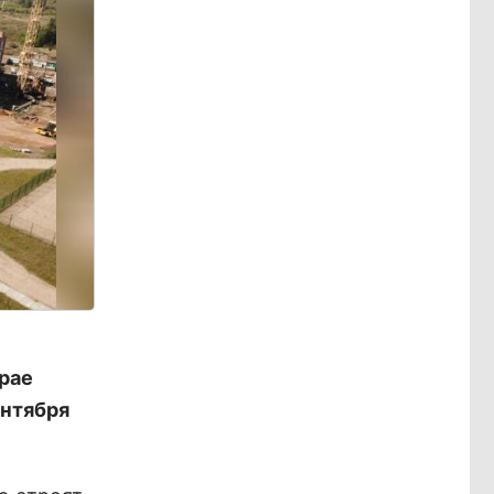
рае
ентября