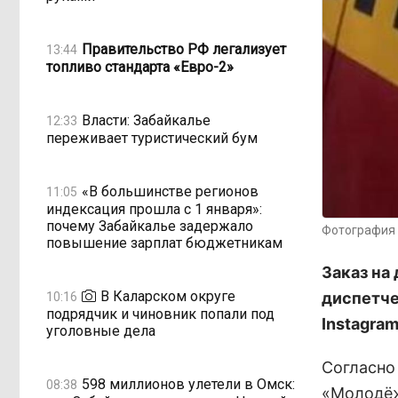
Правительство РФ легализует
13:44
топливо стандарта «Евро-2»
Власти: Забайкалье
12:33
переживает туристический бум
«В большинстве регионов
11:05
индексация прошла с 1 января»:
почему Забайкалье задержало
Фотография 
повышение зарплат бюджетникам
Заказ на
В Каларском округе
диспетче
10:16
подрядчик и чиновник попали под
Instagra
уголовные дела
Согласно
598 миллионов улетели в Омск:
08:38
«Молодёж