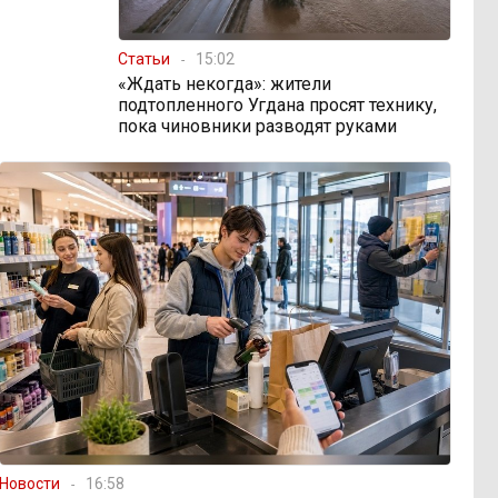
Статьи
15:02
«Ждать некогда»: жители
подтопленного Угдана просят технику,
пока чиновники разводят руками
Новости
16:58