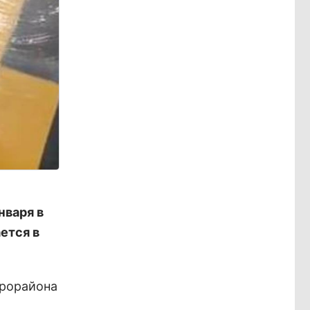
нваря в
ется в
крорайона