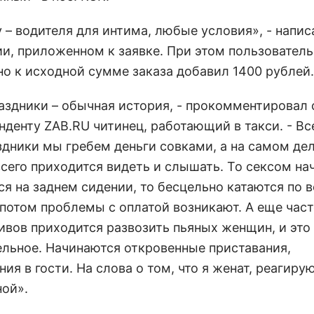
 – водителя для интима, любые условия», - напис
и, приложенном к заявке. При этом пользователь
но к исходной сумме заказа добавил 1400 рублей.
раздники – обычная история, - прокомментировал
нденту ZAB.RU читинец, работающий в такси. - Вс
аздники мы гребем деньги совками, а на самом де
всего приходится видеть и слышать. То сексом на
ся на заднем сидении, то бесцельно катаются по 
 потом проблемы с оплатой возникают. А еще час
ивов приходится развозить пьяных женщин, и это
ельное. Начинаются откровенные приставания,
ия в гости. На слова о том, что я женат, реагиру
ой».