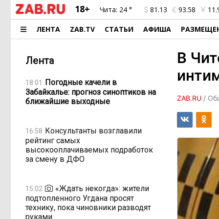
18+
Чита:
24 °
81.13
93.58
11.
ЛЕНТА
ZAB.TV
СТАТЬИ
АФИША
РАЗМЕЩЕ
В Чит
Лента
интим
Погодные качели в
18:01
Забайкалье: прогноз синоптиков на
ZAB.RU
/ Об
ближайшие выходные
Консультанты возглавили
16:58
рейтинг самых
высокооплачиваемых подработок
за смену в ДФО
«Ждать некогда»: жители
15:02
подтопленного Угдана просят
технику, пока чиновники разводят
руками