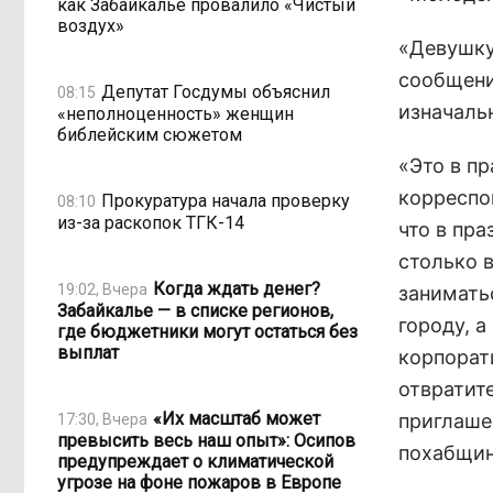
как Забайкалье провалило «Чистый
воздух»
«Девушку
сообщени
Депутат Госдумы объяснил
08:15
изначаль
«неполноценность» женщин
библейским сюжетом
«Это в п
корреспо
Прокуратура начала проверку
08:10
из-за раскопок ТГК-14
что в пр
столько 
Когда ждать денег?
19:02, Вчера
занимать
Забайкалье — в списке регионов,
городу, а
где бюджетники могут остаться без
выплат
корпорат
отвратит
«Их масштаб может
приглашен
17:30, Вчера
превысить весь наш опыт»: Осипов
похабщин
предупреждает о климатической
угрозе на фоне пожаров в Европе