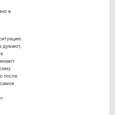
ано в
 ситуацию
е думают,
ле
чинают
всему
то после
 самое
ют