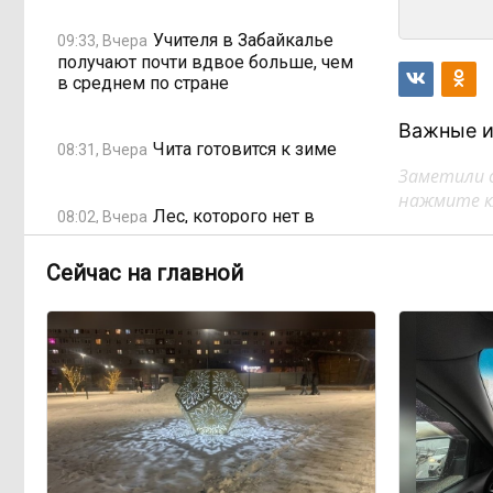
Учителя в Забайкалье
09:33, Вчера
получают почти вдвое больше, чем
в среднем по стране
Важные и
Чита готовится к зиме
08:31, Вчера
Заметили 
нажмите кл
Лес, которого нет в
08:02, Вчера
отчётах
Сейчас на главной
«Ребёнок должен
16:00, 4 августа
хотеть учиться, а не просто идти в
школу с рюкзаком»: детский
психолог Наталья Малинина о
готовности к школе
Как Китай покоряет
15:31, 4 августа
мир не электромобилями, а