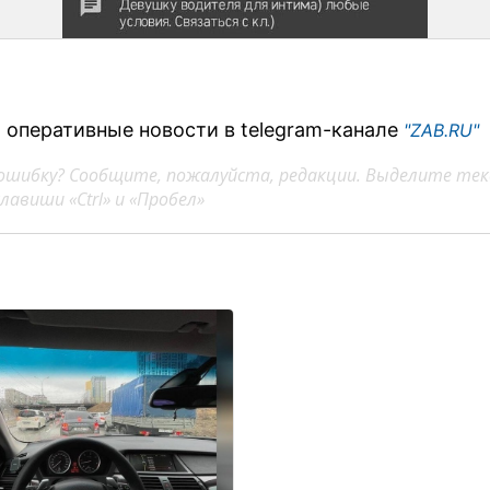
 оперативные новости в telegram-канале
"ZAB.RU"
ошибку? Сообщите, пожалуйста, редакции. Выделите тек
авиши «Ctrl» и «Пробел»