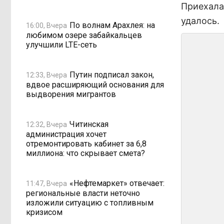
Приехала
удалось.
По волнам Арахлея: на
16:00, Вчера
любимом озере забайкальцев
улучшили LTE-сеть
Путин подписал закон,
12:33, Вчера
вдвое расширяющий основания для
выдворения мигрантов
Читинская
12:32, Вчера
администрация хочет
отремонтировать кабинет за 6,8
миллиона: что скрывает смета?
«Нефтемаркет» отвечает:
11:47, Вчера
региональные власти неточно
изложили ситуацию с топливным
кризисом