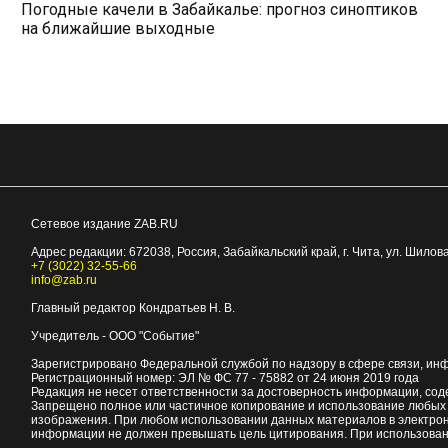
Погодные качели в Забайкалье: прогноз синоптиков
на ближайшие выходные
Сетевое издание ZAB.RU
Адрес редакции:
672038
, Россия, Забайкальский край, г.
Чита
,
ул. Шилова
+7 (3022) 32-55-66
info@zab.ru
Главный редактор Кондратьев Н. В.
Учредитель - ООО "Событие"
Зарегистрировано Федеральной службой по надзору в сфере связи, ин
Регистрационный номер: ЭЛ № ФС 77 - 75882 от 24 июня 2019 года
Редакция не несет ответственности за достоверность информации, со
Запрещено полное или частичное копирование и использование любых м
изображения. При любом использовании данных материалов в электро
информации не должен превышать цель цитирования. При использован