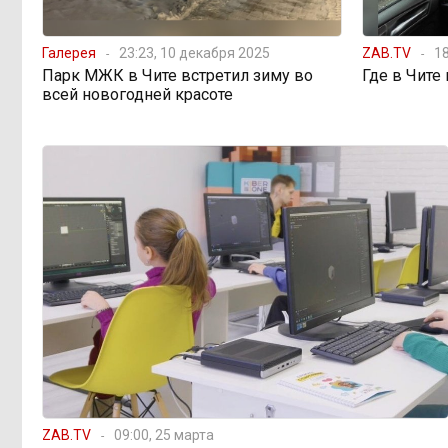
стаканом чая
Галерея
23:23, 10 декабря 2025
ZAB.TV
18
Почти половина
15:10, 4 августа
Парк МЖК в Чите встретил зиму во
Где в Чите
дальневосточников готовы
всей новогодней красоте
пересесть на электрички
Тайна Тургинского
14:59, 4 августа
озера: почему рыбы эпохи
динозавров сохранились в
Забайкалье лучше, чем где-либо
250 миллионов на
13:59, 4 августа
котельные: Могочинский округ
готовится к зиме
Забайкалье зовёт
13:02, 4 августа
«Роснефть» и «Газпромнефть»
строить АЗС
ZAB.TV
09:00, 25 марта