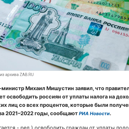
из архива ZAB.RU
министр Михаил Мишустин заявил, что правите
ет освободить россиян от уплаты налога на дох
их лиц со всех процентов, которые были получе
за 2021–2022 годы, сообщают
.
РИА Новости
гается - ред.) освободить граждан от уплаты под