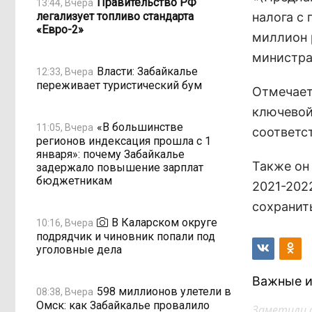
Правительство РФ
13:44, Вчера
легализует топливо стандарта
налога с
«Евро-2»
миллион 
министра
Власти: Забайкалье
12:33, Вчера
переживает туристический бум
Отмечает
ключевой
«В большинстве
11:05, Вчера
соответс
регионов индексация прошла с 1
января»: почему Забайкалье
Также он 
задержало повышение зарплат
бюджетникам
2021-202
сохранит
В Каларском округе
10:16, Вчера
подрядчик и чиновник попали под
уголовные дела
Важные и
598 миллионов улетели в
08:38, Вчера
Омск: как Забайкалье провалило
Заметили 