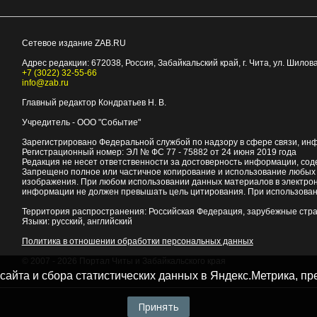
Сетевое издание ZAB.RU
Адрес редакции:
672038
, Россия, Забайкальский край, г.
Чита
,
ул. Шилова
+7 (3022) 32-55-66
info@zab.ru
Главный редактор Кондратьев Н. В.
Учредитель - ООО "Событие"
Зарегистрировано Федеральной службой по надзору в сфере связи, ин
Регистрационный номер: ЭЛ № ФС 77 - 75882 от 24 июня 2019 года
Редакция не несет ответственности за достоверность информации, со
Запрещено полное или частичное копирование и использование любых м
изображения. При любом использовании данных материалов в электро
информации не должен превышать цель цитирования. При использован
Территория распространения: Российская Федерация, зарубежные стр
Языки: русский, английский
Политика в отношении обработки персональных данных
© 2007 - 2026
Портал Читы и Забайкальского края
 сайта и сбора статистических данных в Яндекс.Метрика, 
Принять