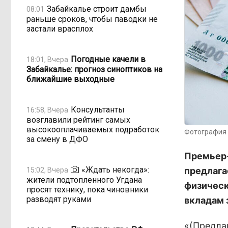
Забайкалье строит дамбы
08:01
раньше сроков, чтобы паводки не
застали врасплох
Погодные качели в
18:01, Вчера
Забайкалье: прогноз синоптиков на
ближайшие выходные
Консультанты
16:58, Вчера
возглавили рейтинг самых
высокооплачиваемых подработок
Фотография 
за смену в ДФО
Премьер-
«Ждать некогда»:
предлага
15:02, Вчера
жители подтопленного Угдана
физическ
просят технику, пока чиновники
разводят руками
вкладам 
«(Предла