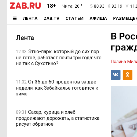
18+
Чита:
20 °
80.93
93.19
11.
ЛЕНТА
ZAB.TV
СТАТЬИ
АФИША
РАЗМЕЩЕ
В Рос
Лента
граж
Этно-парк, который до сих пор
12:33
не готов, работает почти три года: что
Полина Мил
не так с Сухотино?
От 35 до 60 процентов за две
11:02
недели: как Забайкалье готовится к
зиме
Сахар, курица и хлеб
09:31
продолжают дорожать, а статистика
рисует обратное