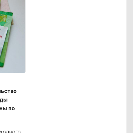
льство
оды
ны по
оходного