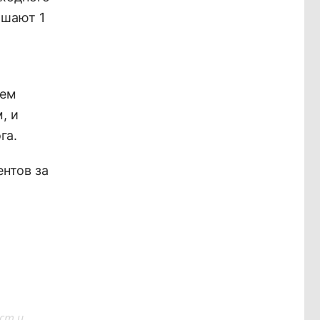
ышают 1
ием
, и
га.
ентов за
ст и