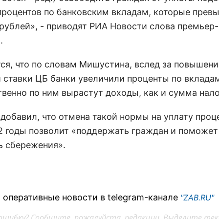
 процентов по банковским вкладам, которые прев
рублей», - приводят РИА Новости слова премьер-
.
ся, что по словам Мишустина, вслед за повышен
 ставки ЦБ банки увеличили проценты по вкладам
твенно по ним вырастут доходы, как и сумма нало
добавил, что отмена такой нормы на уплату проц
2 годы позволит «поддержать граждан и поможет
ь сбережения».
 оперативные новости в telegram-канале
"ZAB.RU"
ошибку? Сообщите, пожалуйста, редакции. Выделите тек