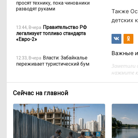
просят технику, пока чиновники
разводят руками
Также Ос
детских 
Правительство РФ
13:44, Вчера
легализует топливо стандарта
«Евро-2»
Важные и
Власти: Забайкалье
12:33, Вчера
переживает туристический бум
Заметили 
нажмите кл
«В большинстве
11:05, Вчера
регионов индексация прошла с 1
Сейчас на главной
января»: почему Забайкалье
задержало повышение зарплат
бюджетникам
В Каларском округе
10:16, Вчера
подрядчик и чиновник попали под
уголовные дела