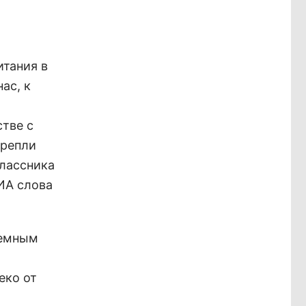
итания в
ас, к
стве с
крепли
классника
 ИА слова
темным
еко от