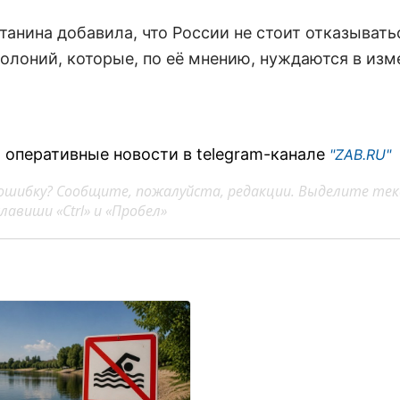
танина добавила, что России не стоит отказывать
колоний, которые, по её мнению, нуждаются в изм
 оперативные новости в telegram-канале
"ZAB.RU"
ошибку? Сообщите, пожалуйста, редакции. Выделите тек
авиши «Ctrl» и «Пробел»