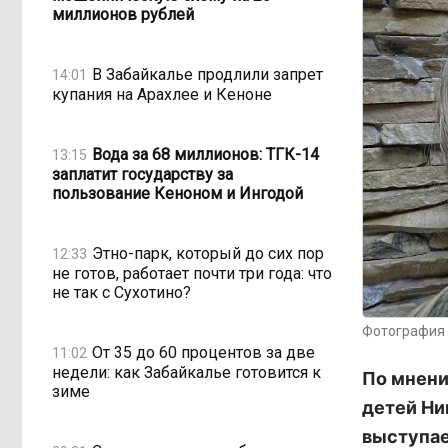
миллионов рублей
В Забайкалье продлили запрет
14:01
купания на Арахлее и Кеноне
Вода за 68 миллионов: ТГК-14
13:15
заплатит государству за
пользование Кеноном и Ингодой
Этно-парк, который до сих пор
12:33
не готов, работает почти три года: что
не так с Сухотино?
Фотография 
От 35 до 60 процентов за две
11:02
недели: как Забайкалье готовится к
По мнени
зиме
детей Ни
выступае