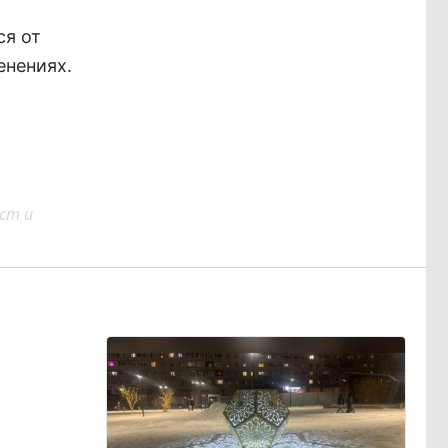
ся от
енениях.
ст и