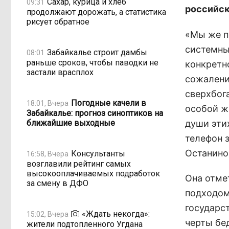
Сахар, курица и хлеб
09:31
российск
продолжают дорожать, а статистика
рисует обратное
«Мы же п
системный
Забайкалье строит дамбы
08:01
раньше сроков, чтобы паводки не
конкретно
застали врасплох
сожалени
сверхбог
Погодные качели в
18:01, Вчера
особой ж
Забайкалье: прогноз синоптиков на
ближайшие выходные
души этих
телефон з
Останино
Консультанты
16:58, Вчера
возглавили рейтинг самых
высокооплачиваемых подработок
Она отме
за смену в ДФО
подходом,
государс
«Ждать некогда»:
15:02, Вчера
черты бе
жители подтопленного Угдана