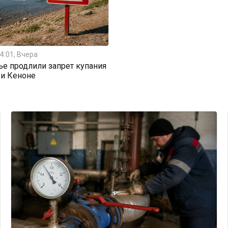
4:01, Вчера
ье продлили запрет купания
 и Кеноне