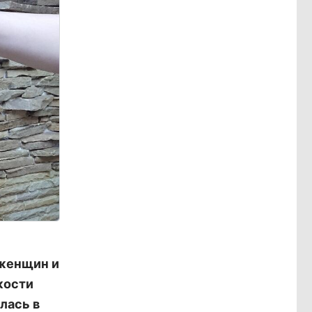
 женщин и
кости
лась в