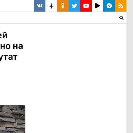
ей
но на
утат