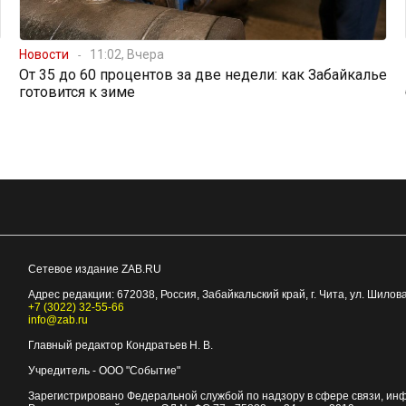
Новости
11:02, Вчера
От 35 до 60 процентов за две недели: как Забайкалье
готовится к зиме
Сетевое издание ZAB.RU
Адрес редакции:
672038
, Россия, Забайкальский край, г.
Чита
,
ул. Шилова
+7 (3022) 32-55-66
info@zab.ru
Главный редактор Кондратьев Н. В.
Учредитель - ООО "Событие"
Зарегистрировано Федеральной службой по надзору в сфере связи, ин