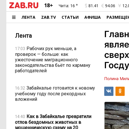
18+
Чита:
16 °
81.41
94.06
12.
ЛЕНТА
ZAB.TV
СТАТЬИ
АФИША
РАЗМЕЩЕ
Главн
Лента
являе
Рабочих рук меньше, а
17:03
сверх
проверок — больше: как
ужесточение миграционного
Госд
законодательства бьёт по карману
работодателей
Полина Мил
Забайкалье готовится к новому
16:32
учебному году после рекордных
вложений
Как в Забайкалье превратили
14:40
отлов бездомных животных в
мошенническую схему на 20