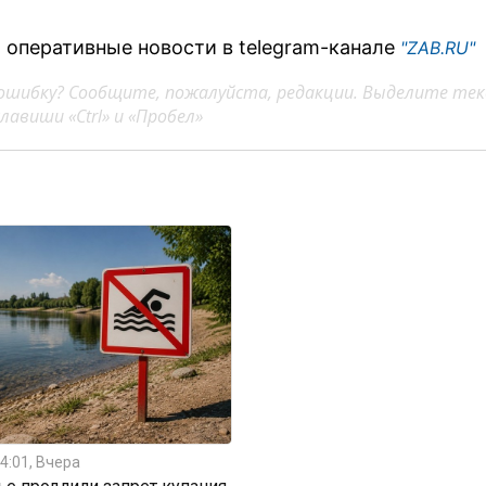
 оперативные новости в telegram-канале
"ZAB.RU"
ошибку? Сообщите, пожалуйста, редакции. Выделите тек
авиши «Ctrl» и «Пробел»
4:01, Вчера