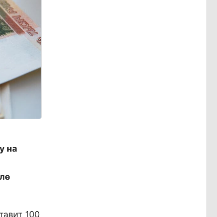
у на
але
тавит 100