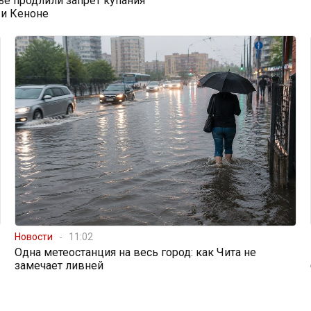
ье продлили запрет купания
 и Кеноне
Новости
11:02
Одна метеостанция на весь город: как Чита не
замечает ливней