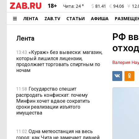
18+
Чита:
24 °
81.41
94.06
12.
ЛЕНТА
ZAB.TV
СТАТЬИ
АФИША
РАЗМЕЩЕ
РФ вв
Лента
отхо
«Кураж» без вывески: магазин,
13:43
который лишился лицензии,
Валерия На
продолжает торговать спиртным по
ночам
Государство спешит
11:58
распродать конфискат: почему
Минфин хочет вдвое сократить
сроки реализации изъятого
имущества
Одна метеостанция на весь
11:02
город: как Чита не замечает ливней