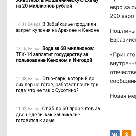
животных в мошенническую схему
на 20 миллионов рублей
евро за о
290 евро 
В Забайкалье продлили
14:01, Вчера
запрет купания на Арахлее и Кеноне
Пошлины 
Евразийс
Вода за 68 миллионов:
13:15, Вчера
«Принято
ТГК-14 заплатит государству за
пользование Кеноном и Ингодой
внутренн
отечеств
Этно-парк, который до
12:33, Вчера
сообщени
сих пор не готов, работает почти три
года: что не так с Сухотино?
Новая ме
От 35 до 60 процентов за
11:02, Вчера
две недели: как Забайкалье
готовится к зиме