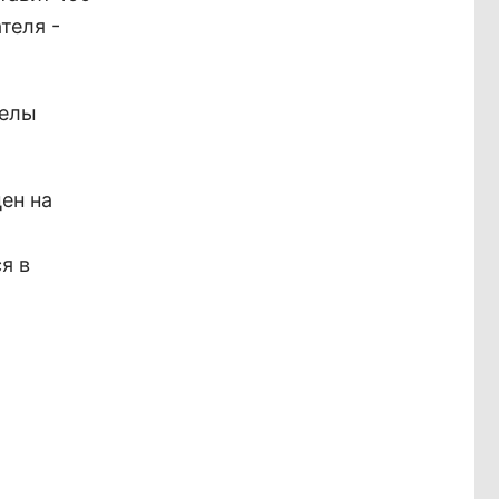
теля -
делы
ен на
я в