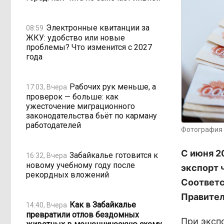
Электронные квитанции за
08:59
ЖКУ: удобство или новые
проблемы? Что изменится с 2027
года
Рабочих рук меньше, а
17:03, Вчера
проверок — больше: как
ужесточение миграционного
законодательства бьёт по карману
работодателей
Фотография 
С июня 2
Забайкалье готовится к
16:32, Вчера
новому учебному году после
экспорт 
рекордных вложений
Соответс
Правител
Как в Забайкалье
14:40, Вчера
превратили отлов бездомных
При эксп