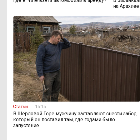
Где в Чите взять автомобиль в аренду?
В Забайкал
просят технику, пока чиновники
на Арахлее
разводят руками
Правительство РФ
13:44, 6 августа
легализует топливо стандарта
«Евро-2»
Власти: Забайкалье
12:33, 6 августа
переживает туристический бум
«В большинстве
11:05, 6 августа
регионов индексация прошла с 1
января»: почему Забайкалье
задержало повышение зарплат
Статьи
15:15
бюджетникам
В Шерловой Горе мужчину заставляют снести забор,
который он поставил там, где годами было
запустение
В Каларском
10:16, 6 августа
округе подрядчик и чиновник