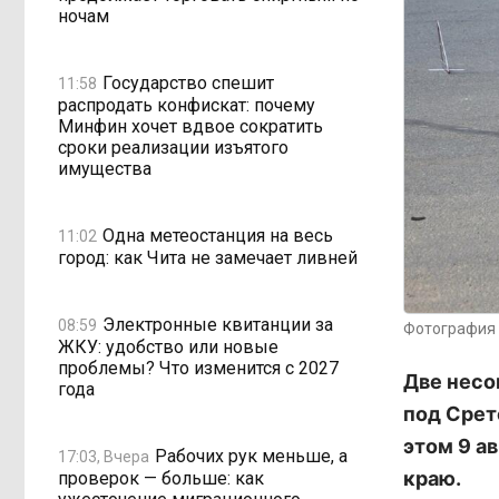
ночам
Государство спешит
11:58
распродать конфискат: почему
Минфин хочет вдвое сократить
сроки реализации изъятого
имущества
Одна метеостанция на весь
11:02
город: как Чита не замечает ливней
Электронные квитанции за
08:59
Фотография 
ЖКУ: удобство или новые
проблемы? Что изменится с 2027
Две несо
года
под Срет
этом 9 а
Рабочих рук меньше, а
17:03, Вчера
краю.
проверок — больше: как