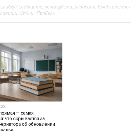
ошибку? Сообщите, пожалуйста, редакции. Выделите тек
авиши «Ctrl» и «Пробел»
:22
прямая — самая
я: что скрывается за
бернатора об обновлении
йкалья