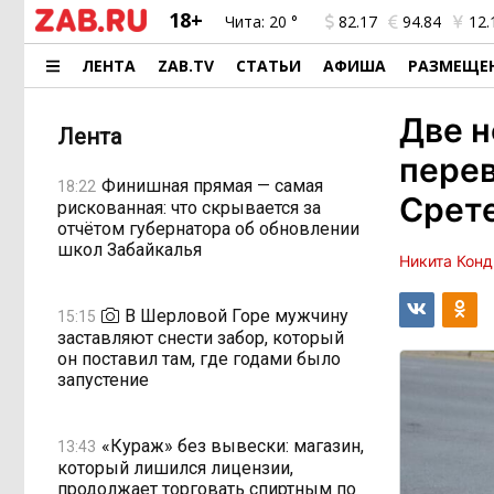
18+
Чита:
20 °
82.17
94.84
12.
ЛЕНТА
ZAB.TV
СТАТЬИ
АФИША
РАЗМЕЩЕ
Две 
Лента
перев
Финишная прямая — самая
18:22
Срет
рискованная: что скрывается за
отчётом губернатора об обновлении
школ Забайкалья
Никита Конд
В Шерловой Горе мужчину
15:15
заставляют снести забор, который
он поставил там, где годами было
запустение
«Кураж» без вывески: магазин,
13:43
который лишился лицензии,
продолжает торговать спиртным по