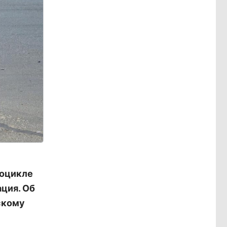
тоцикле
ция. Об
скому