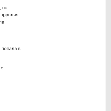
, по
управляя
ла
 попала в
 с