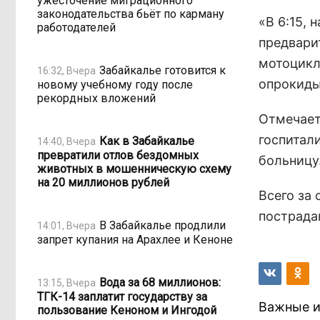
ужесточение миграционного
законодательства бьёт по карману
«В 6:15, 
работодателей
предвари
мотоцикл
Забайкалье готовится к
16:32, Вчера
опрокиды
новому учебному году после
рекордных вложений
Отмечает
госпитал
Как в Забайкалье
14:40, Вчера
превратили отлов бездомных
больницу
животных в мошенническую схему
на 20 миллионов рублей
Всего за 
пострада
В Забайкалье продлили
14:01, Вчера
запрет купания на Арахлее и Кеноне
Вода за 68 миллионов:
13:15, Вчера
ТГК-14 заплатит государству за
Важные и
пользование Кеноном и Ингодой