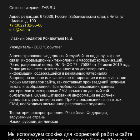
Сетевое издание ZAB.RU
Адрес редакции:
672038
, Россия, Забайкальский край, г.
Чита
,
ул.
Шилова, д. 100
+7 (3022) 32-55-66
info@zab.ru
Главный редактор Кондратьев Н. В.
Учредитель - ООО "Событие"
Зарегистрировано Федеральной службой по надзору в сфере
связи, информационных технологий и массовых коммуникаций.
Регистрационный номер: ЭЛ № ФС 77 - 75882 от 24 июня 2019 года
Редакция не несет ответственности за достоверность
информации, содержащейся в рекламных материалах
Запрещено полное или частичное копирование и использование
любых материалов сайта, как составных произведений, включая
тексты и изображения. При любом использовании данных
материалов в электронных СМИ, ссылка на данный сайт
обязательна. Объем цитирования информации не должен
превышать цель цитирования. При использовании в печатных
СМИ, необходимо письменное разрешение редакции.
Территория распространения: Российская Федерация,
зарубежные страны
Языки: русский, английский
Политика в отношении обработки персональных данных
Мы используем cookies для корректной работы сайта
© 2007 - 2026
Портал Читы и Забайкальского края
и сбора статистических данных в Яндекс.Метрика,